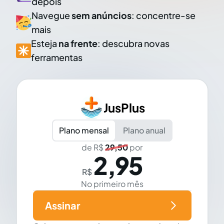
depois
Navegue
sem anúncios
: concentre-se
mais
Esteja
na frente
: descubra novas
ferramentas
JusPlus
Plano mensal
Plano anual
de R$
29,50
por
2,95
R$
No primeiro mês
Assinar