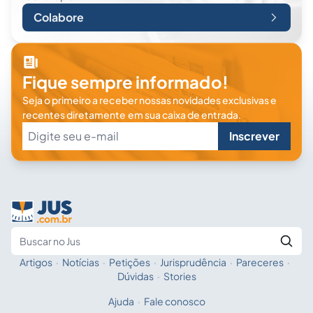
Colabore
Fique sempre informado!
Seja o primeiro a receber nossas novidades exclusivas e
recentes diretamente em sua caixa de entrada.
Inscrever
Artigos
·
Notícias
·
Petições
·
Jurisprudência
·
Pareceres
·
Fale com a IA
Buscar no Jus
Dúvidas
·
Stories
Ajuda
·
Fale conosco