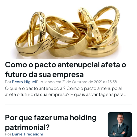
de contribuições ao INSS.
Como o pacto antenupcial afeta o
futuro da sua empresa
Por
Pedro Miguel
Publicado em 21 de Outubro de 2021 às 15:38
O que é o pacto antenupcial? Como o pacto antenupcial
afeta o futuro da sua empresa? E quais as vantagens para
você e seu negócio?
Por que fazer uma holding
patrimonial?
Por
Daniel Frederighi