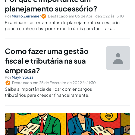
planejamento sucessório?
Por
Murilo Zerrenner
Destacado em 06 de Abril de 2022 às 13:10
Examinam-se ferramentas do planejamento sucessório
pouco conhecidas, porém muito úteis para facilitar a
transmissão de bens após o falecimento dos proprietários.
Como fazer uma gestão
fiscal e tributária na sua
empresa?
Por
Mayk Souza
Destacado em 25 de Fevereiro de 2022 às 11:30
Saiba a importância de lidar com encargos
tributários para crescer financeiramente.