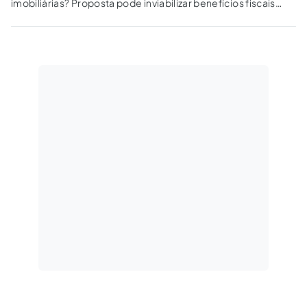
imobiliárias? Proposta pode inviabilizar benefícios fiscais
sobre lucros, dividendos e aluguéis.