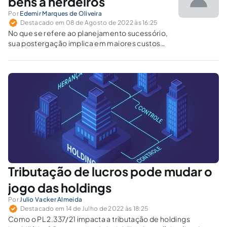
bens a herdeiros
Por
Edemir Marques de Oliveira
Destacado em 08 de Agosto de 2022 às 16:25
No que se refere ao planejamento sucessório,
sua postergação implica em maiores custos
de inventário e desgaste emocional entre os
envolvidos.
Tributação de lucros pode mudar o
jogo das holdings
Por
Julio Vacker Almeida
Destacado em 14 de Julho de 2022 às 18:25
Como o PL 2.337/21 impacta a tributação de holdings