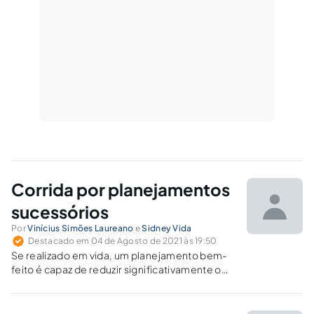
Corrida por planejamentos
sucessórios
Por
Vinícius Simões Laureano
e
Sidney Vida
Destacado em 04 de Agosto de 2021 às 19:50
Se realizado em vida, um planejamento bem-
feito é capaz de reduzir significativamente o
impacto fiscal sobre a transmissão dos bens
para os herdeiros, mantendo os poderes
decisórios e econômicos com o patriarca e a