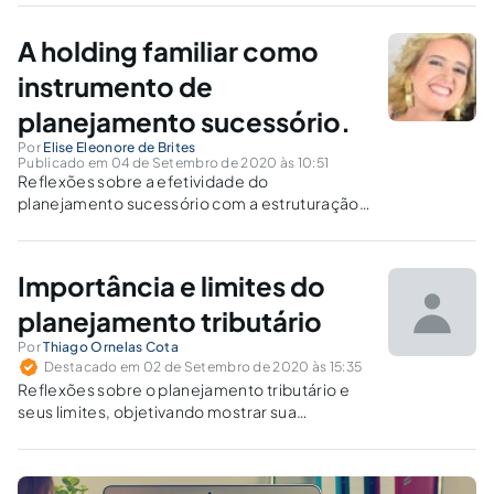
imposto. No entanto, isso não é verdade.
A holding familiar como
instrumento de
planejamento sucessório.
Por
Elise Eleonore de Brites
Publicado em 04 de Setembro de 2020 às 10:51
Reflexões sobre a efetividade do
planejamento sucessório com a estruturação
do patrimônio tendo, como finalidade, a
preservação patrimonial, por meio das
holdings familiares.
Importância e limites do
planejamento tributário
Por
Thiago Ornelas Cota
Destacado em 02 de Setembro de 2020 às 15:35
Reflexões sobre o planejamento tributário e
seus limites, objetivando mostrar sua
importância para as empresas, a fim de
minimizar os custos por meio de redução dos
impostos.