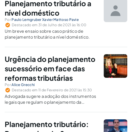
Planejamento tributário a
matriarca da família, além de evitar a
dilapidação patrimonial e os conflitos entre os
nível doméstico
herdeiros.
Por
Paulo Lemgruber Xavier Mattoso Pavie
Destacado em 31 de Julho de 2021 às 16:00
Um breve ensaio sobre caso prático de
planejamento tributário a nível doméstico.
Urgência do planejamento
sucessório em face das
reformas tributárias
Por
Alice Grecchi
Destacado em 11 de Fevereiro de 2021 às 15:30
Advogada sugere a adoção dos instrumentos
legais que regulam o planejamento da
sucessão patrimonial das famílias.
Planejamento tributário: