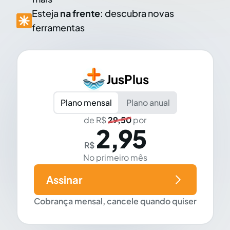
Esteja
na frente
: descubra novas
ferramentas
JusPlus
Plano mensal
Plano anual
de R$
29,50
por
2,95
R$
No primeiro mês
Assinar
Cobrança mensal, cancele quando quiser