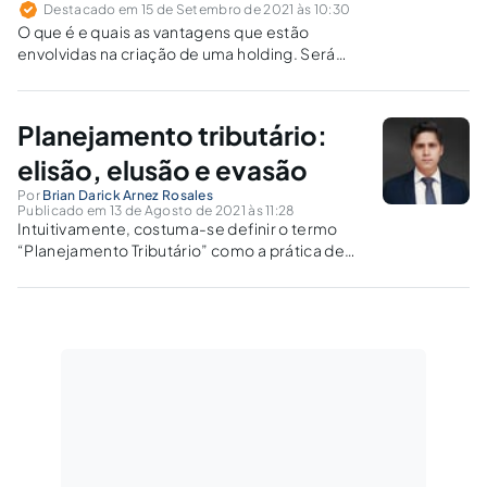
Destacado em 15 de Setembro de 2021 às 10:30
O que é e quais as vantagens que estão
envolvidas na criação de uma holding. Será
que este mecanismo jurídico é para você?
Planejamento tributário:
elisão, elusão e evasão
Por
Brian Darick Arnez Rosales
Publicado em 13 de Agosto de 2021 às 11:28
Intuitivamente, costuma-se definir o termo
“Planejamento Tributário” como a prática de
atos ou adoção de medidas visando evitar ou
minorar a incidência de tributos. Em outras
palavras, é corrente a associação entre a
prática de Planejamento Tributário, de um
lado,...