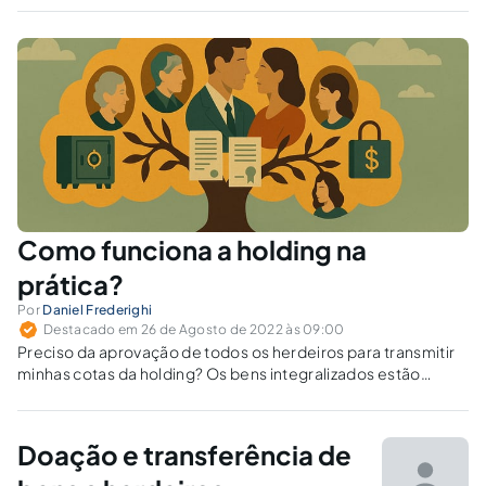
a carga tributária.
Como funciona a holding na
prática?
Por
Daniel Frederighi
Destacado em 26 de Agosto de 2022 às 09:00
Preciso da aprovação de todos os herdeiros para transmitir
minhas cotas da holding? Os bens integralizados estão
protegidos de dívidas dos acionistas? Em caso de
falecimento do doador, é necessário recolher o ITCMD? Filho
fora do casamento pode exigir sua parte da herança?
Doação e transferência de