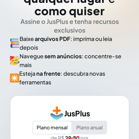
como quiser
Assine o JusPlus e tenha recursos
exclusivos
Baixe
arquivos PDF
: imprima ou leia
depois
Navegue
sem anúncios
: concentre-se
mais
Esteja
na frente
: descubra novas
ferramentas
JusPlus
Plano mensal
Plano anual
de R$
29,50
por