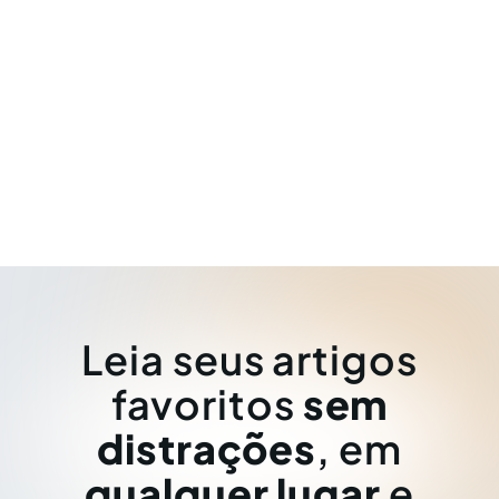
Leia seus artigos
favoritos
sem
distrações
, em
qualquer lugar
e