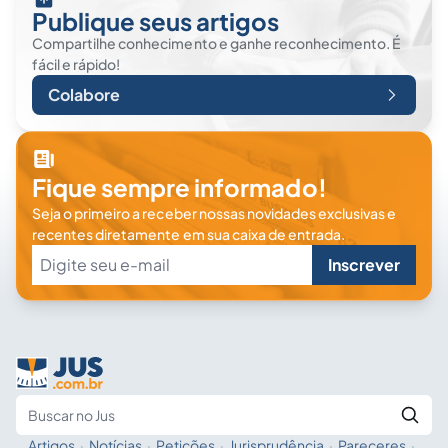
Publique seus artigos
Compartilhe conhecimento e ganhe reconhecimento. É
fácil e rápido!
Colabore
Fique sempre informado!
Seja o primeiro a receber nossas novidades exclusivas e
recentes diretamente em sua caixa de entrada.
Inscrever
Artigos
·
Notícias
·
Petições
·
Jurisprudência
·
Pareceres
·