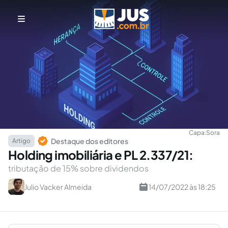
Capa:
Sora
Destaque dos editores
Artigo
Holding imobiliária e PL 2.337/21:
tributação de 15% sobre dividendos
Julio Vacker Almeida
14/07/2022 às 18:25