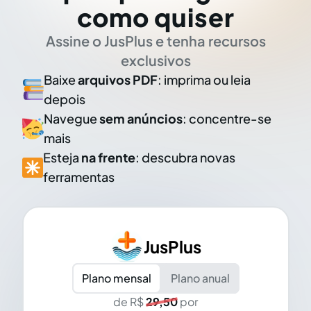
como quiser
Assine o JusPlus e tenha recursos
exclusivos
Baixe
arquivos PDF
: imprima ou leia
depois
Navegue
sem anúncios
: concentre-se
mais
Esteja
na frente
: descubra novas
ferramentas
JusPlus
Plano mensal
Plano anual
de R$
29,50
por