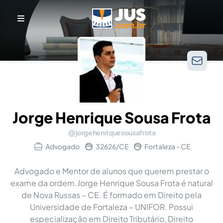
Jorge Henrique Sousa Frota
jorgehenriquesousafrota
Advogado
32626/CE
Fortaleza - CE
Advogado e Mentor de alunos que querem prestar o
exame da ordem.Jorge Henrique Sousa Frota é natural
de Nova Russas – CE. É formado em Direito pela
Universidade de Fortaleza – UNIFOR. Possui
especialização em Direito Tributário, Direito