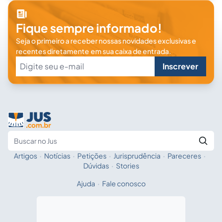
Fique sempre informado!
Seja o primeiro a receber nossas novidades exclusivas e
recentes diretamente em sua caixa de entrada.
Inscrever
Artigos
·
Notícias
·
Petições
·
Jurisprudência
·
Pareceres
·
Fale com a IA
Buscar no Jus
Dúvidas
·
Stories
Ajuda
·
Fale conosco