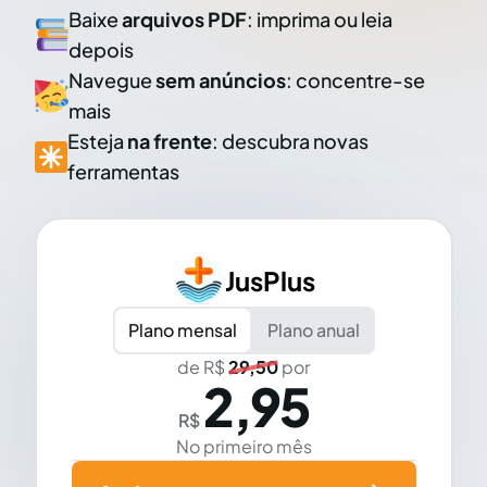
Baixe
arquivos PDF
: imprima ou leia
depois
Navegue
sem anúncios
: concentre-se
mais
Esteja
na frente
: descubra novas
ferramentas
JusPlus
Plano mensal
Plano anual
de R$
29,50
por
2,95
R$
No primeiro mês