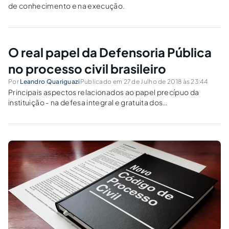
de conhecimento e na execução.
O real papel da Defensoria Pública
no processo civil brasileiro
Por
Leandro Quariguazi
Publicado em 27 de Julho de 2018 às 23:44
Principais aspectos relacionados ao papel precípuo da
instituição - na defesa integral e gratuita dos
hipossuficientes de toda sorte - às suas prerrogativas
institucionais e processuais, sobretudo no NCPC.