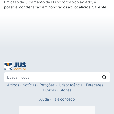
Em caso de julgamento de ED por órgão colegiado, é
possível condenação em honorários advocatícios. Saliente-
se ainda os efeitos dos embargos, inclusive no JEC.
Artigos
·
Notícias
·
Petições
·
Jurisprudência
·
Pareceres
·
Fale com a IA
Buscar no Jus
Dúvidas
·
Stories
Ajuda
·
Fale conosco