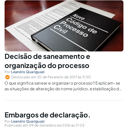
Decisão de saneamento e
organização do processo
Por
Leandro Quariguazi
Destacado em 20 de Fevereiro de 2017 às 11:00
O que significa sanear e organizar o processo? Explicam-se
as situações de alteração do nome jurídico, estabilização da
decisão de saneamento e organização e as hipóteses em
que se admite o saneamento por negócio jurídico
processual.
Embargos de declaração.
Por
Leandro Quariguazi
Publicado em 09 de Setembro de 2016 às 17:03