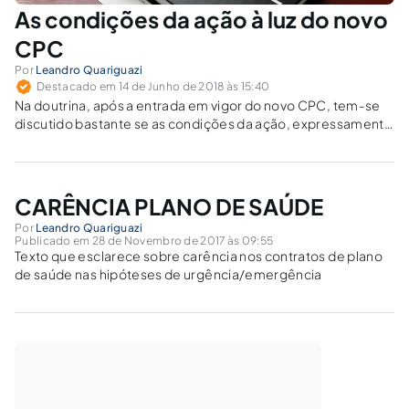
As condições da ação à luz do novo
CPC
Por
Leandro Quariguazi
Destacado em 14 de Junho de 2018 às 15:40
Na doutrina, após a entrada em vigor do novo CPC, tem-se
discutido bastante se as condições da ação, expressamente
mencionadas no art. 267, VI, do CPC/73, foram mantidas ou
extirpadas do cenário jurídico-processual brasileiro.
CARÊNCIA PLANO DE SAÚDE
Por
Leandro Quariguazi
Publicado em 28 de Novembro de 2017 às 09:55
Texto que esclarece sobre carência nos contratos de plano
de saúde nas hipóteses de urgência/emergência