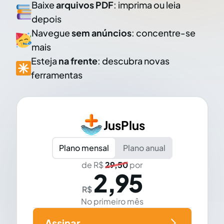
Baixe
arquivos PDF
: imprima ou leia
depois
Navegue
sem anúncios
: concentre-se
mais
Esteja
na frente
: descubra novas
ferramentas
JusPlus
Plano mensal
Plano anual
de R$
29,50
por
2,95
R$
No primeiro mês
Assinar