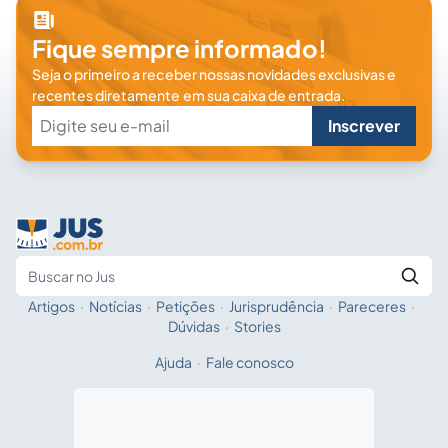
Fique sempre informado!
Seja o primeiro a receber nossas novidades exclusivas e
recentes diretamente em sua caixa de entrada.
Inscrever
Artigos
·
Notícias
·
Petições
·
Jurisprudência
·
Pareceres
·
Fale com a IA
Buscar no Jus
Dúvidas
·
Stories
Ajuda
·
Fale conosco