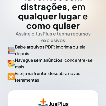
distrações
, em
qualquer lugar
e
como quiser
Assine o JusPlus e tenha recursos
exclusivos
Baixe
arquivos PDF
: imprima ou leia
depois
Navegue
sem anúncios
: concentre-se
mais
Esteja
na frente
: descubra novas
ferramentas
JusPlus