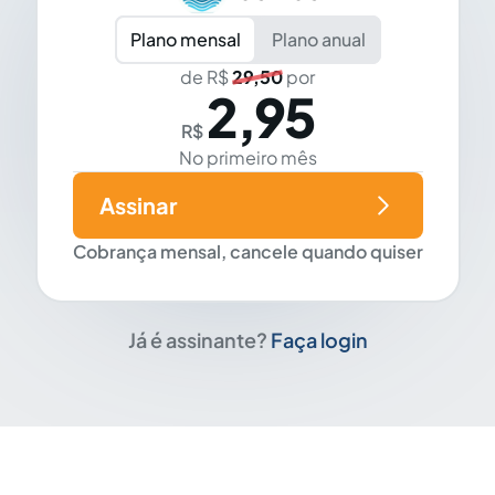
Plano mensal
Plano anual
de R$
29,50
por
2,95
R$
No primeiro mês
Assinar
Cobrança mensal, cancele quando quiser
Já é assinante?
Faça login