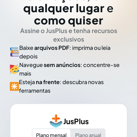
qualquer lugar
e
como quiser
Assine o JusPlus e tenha recursos
exclusivos
Baixe
arquivos PDF
: imprima ou leia
depois
Navegue
sem anúncios
: concentre-se
mais
Esteja
na frente
: descubra novas
ferramentas
JusPlus
Plano mensal
Plano anual