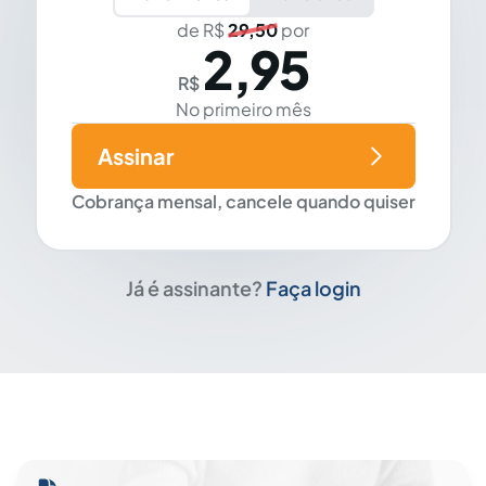
de R$
29,50
por
2,95
R$
No primeiro mês
Assinar
Cobrança mensal, cancele quando quiser
Já é assinante?
Faça login