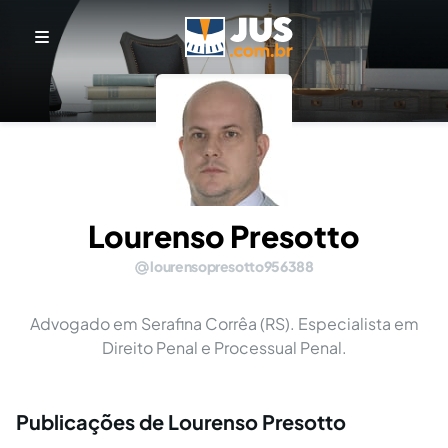
Lourenso Presotto
lourensopresotto956388
Advogado em Serafina Corrêa (RS). Especialista em
Direito Penal e Processual Penal.
Publicações de Lourenso Presotto