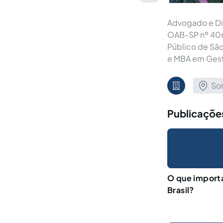
Advogado e Dir
OAB-SP nº 406
Público de São
e MBA em Gest
So
Publicaçõe
O que importa
Brasil?