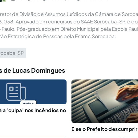
etor de Divisão de Assuntos Jurídicos da Câmara de Sorocab
.038. Aprovado em concursos do SAAE Sorocaba-SP, e do 
 Paulo. Pós-graduado em Direito Municipal pela Escola Pauli
ão Estratégica de Pessoas pela Esamc Sorocaba.
rocaba, SP
s de Lucas Domingues
Artigo
 a 'culpa' nos incêndios no
E se o Prefeito descumprir 