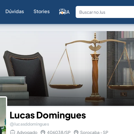
Dúvidas
Stories
IA
Fale com a
Lucas Domingues
lucasddomingues
Advogado
406038/SP
Sorocaba - SP