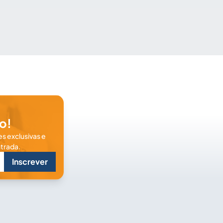
o!
s exclusivas e
trada.
Inscrever