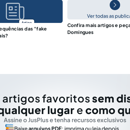
Ver todas as publi
Artigo
Confira mais artigos e peç
equências das "fake
Domingues
ais?
 artigos favoritos
sem di
qualquer lugar
e
como qu
Assine o JusPlus e tenha recursos exclusivos
Baixe
arquivos PDF
: imprima ou leia depois