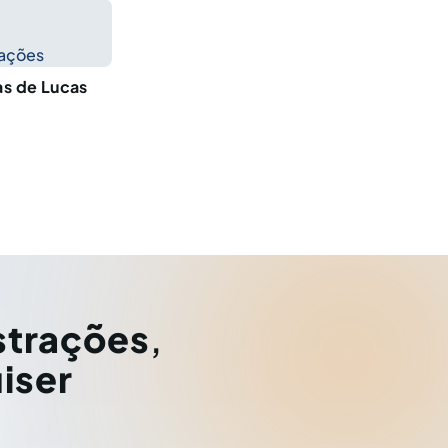
cações
as de Lucas
strações
,
iser