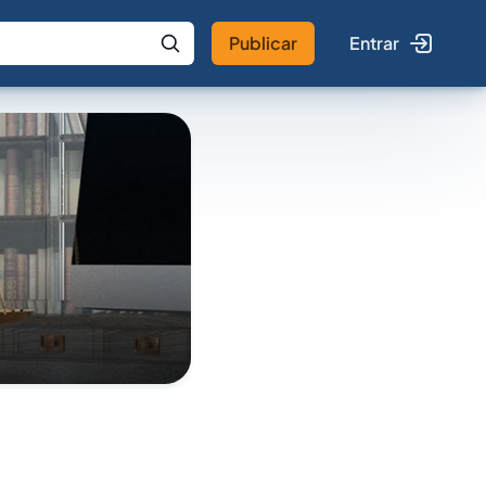
Publicar
Entrar
 IA
Buscar no Jus