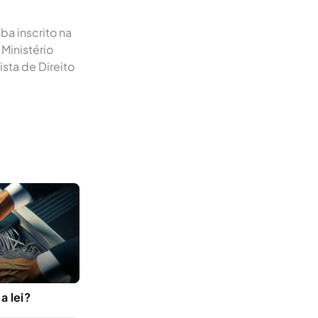
a inscrito na
Ministério
sta de Direito
a lei?