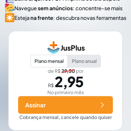
Navegue
sem anúncios
: concentre-se mais
Esteja
na frente
: descubra novas ferramentas
JusPlus
Plano mensal
Plano anual
de R$
29,50
por
2,95
R$
No primeiro mês
Assinar
Cobrança mensal, cancele quando quiser