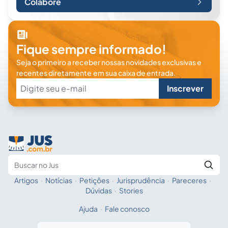
Colabore
Fique sempre informado!
Seja o primeiro a receber nossas novidades exclusivas e
recentes diretamente em sua caixa de entrada.
Inscrever
Artigos
·
Notícias
·
Petições
·
Jurisprudência
·
Pareceres
·
Fale com a IA
Buscar no Jus
Dúvidas
·
Stories
Ajuda
·
Fale conosco