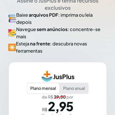
Assine o JusPlus e tenha recursos
exclusivos
Baixe
arquivos PDF
: imprima ou leia
depois
Navegue
sem anúncios
: concentre-se
mais
Esteja
na frente
: descubra novas
ferramentas
JusPlus
Plano mensal
Plano anual
de R$
29,50
por
2,95
R$