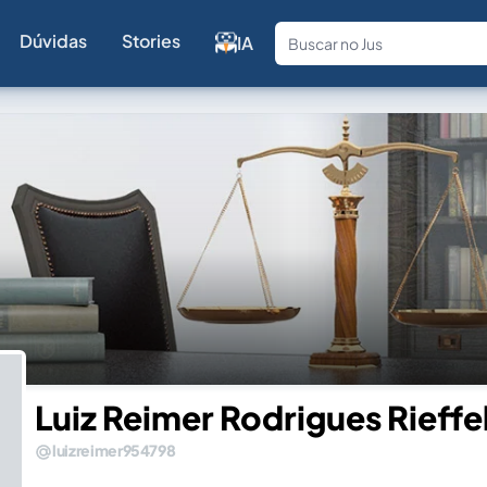
Dúvidas
Stories
IA
Fale com a
Luiz Reimer Rodrigues Rieffe
luizreimer954798