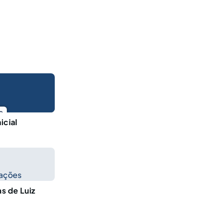
o
icial
cações
as de Luiz