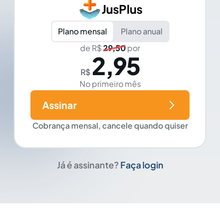
JusPlus
Plano mensal
Plano anual
de R$
29,50
por
2,95
R$
No primeiro mês
Assinar
Cobrança mensal, cancele quando quiser
Já é assinante?
Faça login