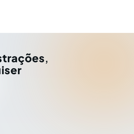
strações
,
iser