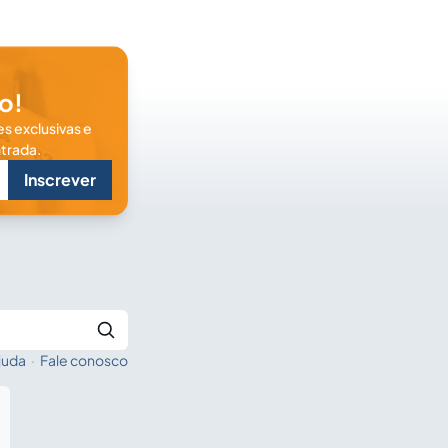
o!
s exclusivas e
trada.
Inscrever
juda
·
Fale conosco
Buscar no Jus