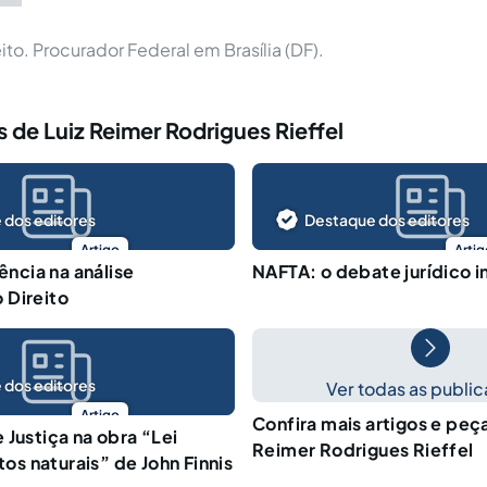
to. Procurador Federal em Brasília (DF).
 de Luiz Reimer Rodrigues Rieffel
 dos editores
Destaque dos editores
Artigo
Artig
iência na análise
NAFTA: o debate jurídico in
 Direito
 dos editores
Ver todas as publi
Artigo
Confira mais artigos e peç
 Justiça na obra “Lei
Reimer Rodrigues Rieffel
itos naturais” de John Finnis