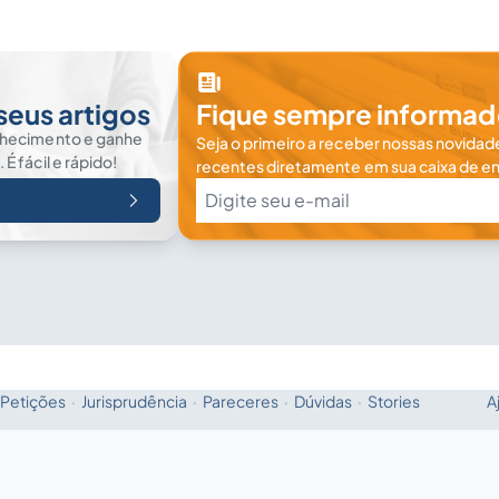
seus artigos
Fique sempre informad
nhecimento e ganhe
Seja o primeiro a receber nossas novidade
 fácil e rápido!
recentes diretamente em sua caixa de en
Petições
·
Jurisprudência
·
Pareceres
·
Dúvidas
·
Stories
A
Fale com a IA