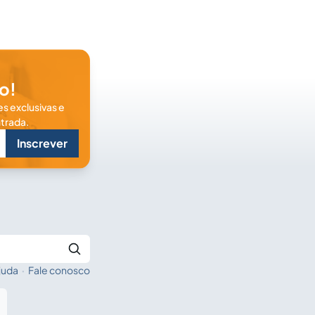
o!
s exclusivas e
trada.
Inscrever
juda
·
Fale conosco
Buscar no Jus