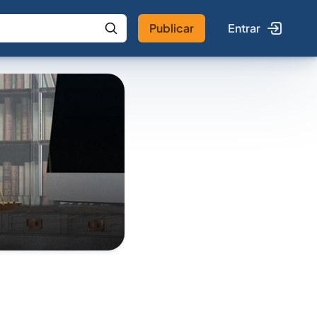
Publicar
Entrar
 IA
Buscar no Jus