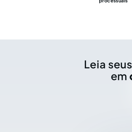
processuais
Leia seus
em