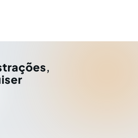
strações
,
iser