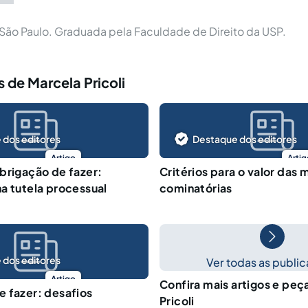
ão Paulo. Graduada pela Faculdade de Direito da USP.
 de Marcela Pricoli
 dos editores
Destaque dos editores
Artigo
Artig
brigação de fazer:
Critérios para o valor das 
a tutela processual
cominatórias
 dos editores
Ver todas as publi
Artigo
Confira mais artigos e peç
 fazer: desafios
Pricoli