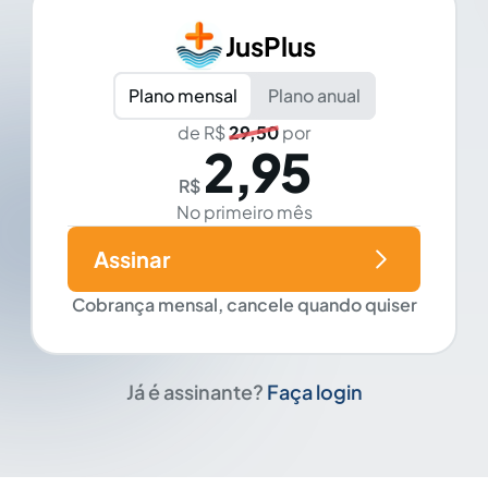
JusPlus
Plano mensal
Plano anual
de R$
29,50
por
2,95
R$
No primeiro mês
Assinar
Cobrança mensal, cancele quando quiser
Já é assinante?
Faça login