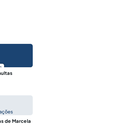
o
multas
cações
as de Marcela