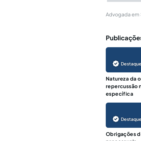
Advogada em S
Publicações
Destaque
Natureza da o
repercussão n
específica
Destaque
Obrigações de