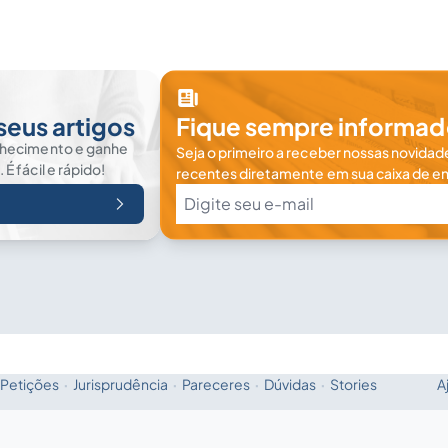
seus artigos
Fique sempre informad
nhecimento e ganhe
Seja o primeiro a receber nossas novidade
 fácil e rápido!
recentes diretamente em sua caixa de en
Petições
·
Jurisprudência
·
Pareceres
·
Dúvidas
·
Stories
A
Fale com a IA