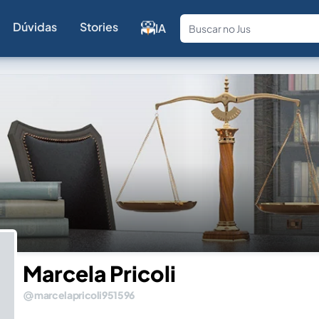
Dúvidas
Stories
IA
Fale com a
Marcela Pricoli
marcelapricoli951596