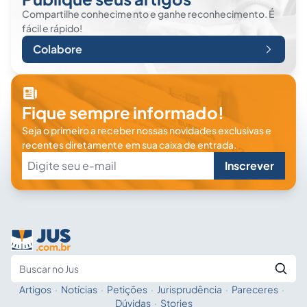
Compartilhe conhecimento e ganhe reconhecimento. É
fácil e rápido!
Colabore
Fique sempre informado!
Seja o primeiro a receber nossas novidades exclusivas e
recentes diretamente em sua caixa de entrada.
Inscrever
Artigos
·
Notícias
·
Petições
·
Jurisprudência
·
Pareceres
·
Fale com a IA
Buscar no Jus
Dúvidas
·
Stories