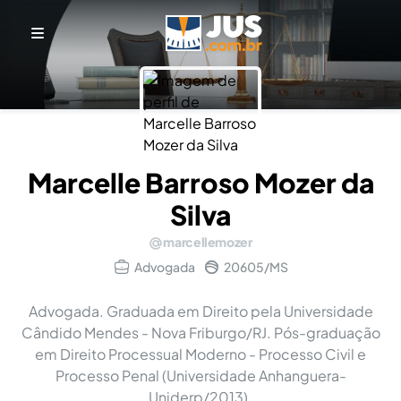
Marcelle Barroso Mozer da
Silva
marcellemozer
Advogada
20605/MS
Advogada. Graduada em Direito pela Universidade
Cândido Mendes - Nova Friburgo/RJ. Pós-graduação
em Direito Processual Moderno - Processo Civil e
Processo Penal (Universidade Anhanguera-
Uniderp/2013).