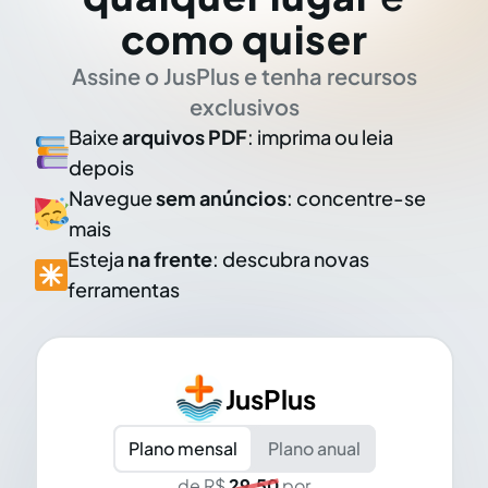
como quiser
Assine o JusPlus e tenha recursos
exclusivos
Baixe
arquivos PDF
: imprima ou leia
depois
Navegue
sem anúncios
: concentre-se
mais
Esteja
na frente
: descubra novas
ferramentas
JusPlus
Plano mensal
Plano anual
de R$
29,50
por