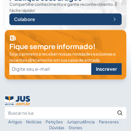
Compartilhe conhecimento e ganhe reconhecimento. É
fácil e rápido!
Colabore
Fique sempre informado!
Seja o primeiro a receber nossas novidades exclusivas e
recentes diretamente em sua caixa de entrada.
Inscrever
Artigos
·
Notícias
·
Petições
·
Jurisprudência
·
Pareceres
·
Fale com a IA
Buscar no Jus
Dúvidas
·
Stories