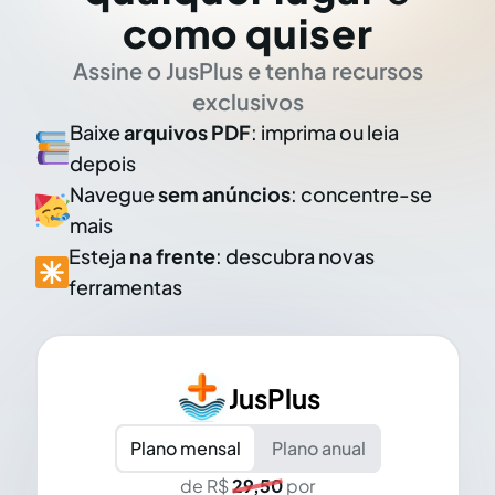
como quiser
Assine o JusPlus e tenha recursos
exclusivos
Baixe
arquivos PDF
: imprima ou leia
depois
Navegue
sem anúncios
: concentre-se
mais
Esteja
na frente
: descubra novas
ferramentas
JusPlus
Plano mensal
Plano anual
de R$
29,50
por