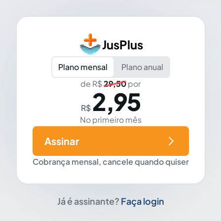
JusPlus
Plano mensal
Plano anual
de R$
29,50
por
2,95
R$
No primeiro mês
Assinar
Cobrança mensal, cancele quando quiser
Já é assinante?
Faça login