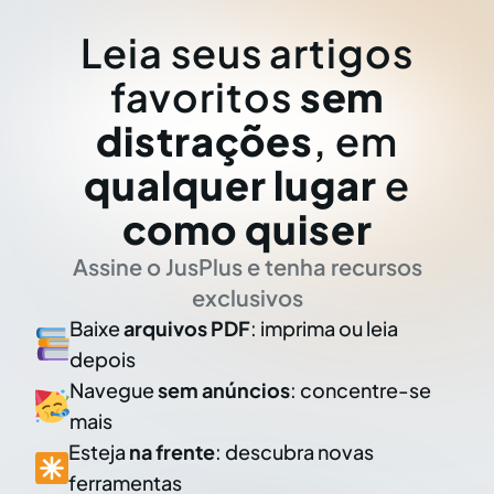
Leia seus artigos
favoritos
sem
distrações
, em
qualquer lugar
e
como quiser
Assine o JusPlus e tenha recursos
exclusivos
Baixe
arquivos PDF
: imprima ou leia
depois
Navegue
sem anúncios
: concentre-se
mais
Esteja
na frente
: descubra novas
ferramentas