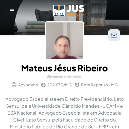
Mateus Jésus Ribeiro
mateusribeirotal
Advogado
202.670/MG
Bom Repouso - MG
Advogado Especialista em Direito Previdenciário, Lato
Sensu, pela Universidade Cândido Mendes -UCAM - e
ESA Nacional. Advogado Especialista em Advocacia
Cível, Lato Sensu, pela Faculdade de Direito do
Ministério Público do Rio Grande do Sul - FMP - em