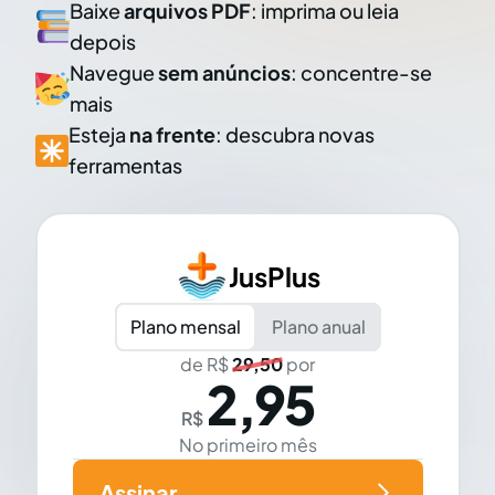
Baixe
arquivos PDF
: imprima ou leia
depois
Navegue
sem anúncios
: concentre-se
mais
Esteja
na frente
: descubra novas
ferramentas
JusPlus
Plano mensal
Plano anual
de R$
29,50
por
2,95
R$
No primeiro mês
Assinar