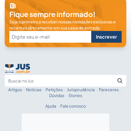
Fique sempre informado!
Seja o primeiro a receber nossas novidades exclusivas e
recentes diretamente em sua caixa de entrada.
Inscrever
Artigos
·
Notícias
·
Petições
·
Jurisprudência
·
Pareceres
·
Fale com a IA
Buscar no Jus
Dúvidas
·
Stories
Ajuda
·
Fale conosco