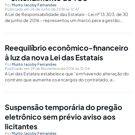
Por
Murilo Jacoby Fernandes
Publicado em 26 de Julho de 2018 às 12:47
A Lei de Responsabilidade das Estatais – Lei nº 13.303, de 30
de junho de 2016 – representou um marco para a gestão
dessas organizações no Brasil
Reequilíbrio econômico-financeiro
à luz da nova Lei das Estatais
Por
Murilo Jacoby Fernandes
Publicado em 29 de Novembro de 2016 às 12:04
A Lei das Estatais estabelece que “em havendo alteração do
contrato que aumente os encargos do contratado, a
empresa pública ou a sociedade de economia mista deverá
restabelecer, por aditamento, o equilíbrio econômico-
financeiro inicial”
Suspensão temporária do pregão
eletrônico sem prévio aviso aos
licitantes
Por
Murilo Jacoby Fernandes