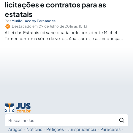
licitações e contratos para as
estatais
Por
Murilo Jacoby Fernandes
Destacado em 09 de Julho de 2016 às 10:13
A Lei das Estatais foi sancionada pelo presidente Michel
Temer com uma série de vetos. Analisam-se as mudanças
trazidas pela nova lei no âmbito das licitações e contratos.
Artigos
·
Notícias
·
Petições
·
Jurisprudência
·
Pareceres
·