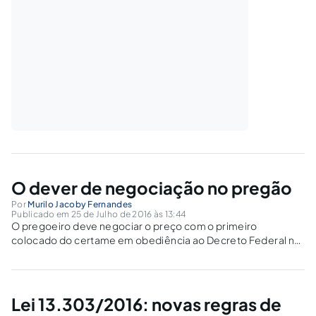
O dever de negociação no pregão
Por
Murilo Jacoby Fernandes
Publicado em 25 de Julho de 2016 às 13:44
O pregoeiro deve negociar o preço com o primeiro
colocado do certame em obediência ao Decreto Federal nº
5.450/2005, que estabelece que “a negociação será
realizada por meio do sistema, podendo ser acompanhada
pelos demais licitantes”.
Lei 13.303/2016: novas regras de