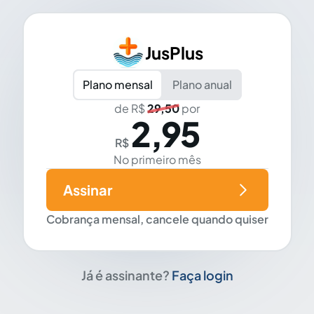
JusPlus
Plano mensal
Plano anual
de R$
29,50
por
2,95
R$
No primeiro mês
Assinar
Cobrança mensal, cancele quando quiser
Já é assinante?
Faça login