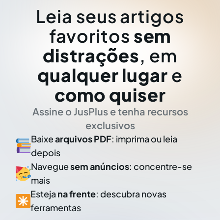
Leia seus artigos
favoritos
sem
distrações
, em
qualquer lugar
e
como quiser
Assine o JusPlus e tenha recursos
exclusivos
Baixe
arquivos PDF
: imprima ou leia
depois
Navegue
sem anúncios
: concentre-se
mais
Esteja
na frente
: descubra novas
ferramentas