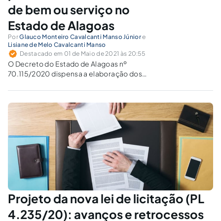
de bem ou serviço no
Estado de Alagoas
Por
Glauco Monteiro Cavalcanti Manso Júnior
e
Lisiane de Melo Cavalcanti Manso
Destacado em 01 de Maio de 2021 às 20:55
O Decreto do Estado de Alagoas nº
70.115/2020 dispensa a elaboração dos
estudos técnicos preliminares em processos
administrativos destinados a aquisição de
poucas ou única unidade de bem ou serviço.
Projeto da nova lei de licitação (PL
4.235/20): avanços e retrocessos