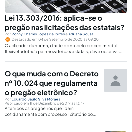
Lei 13.303/2016: aplica-se o
pregão nas licitações das estatais?
Por
Ronny Charles Lopes de Torres
e
Adriana Sousa
Destacado em 04 de Setembro de 2020 às 09:20
O aplicador da norma, diante do modelo procedimental
flexível adotado pela nova lei das estatais, deve observar
roteiro assemelhado ao prescrito para a modalidade
pregão.
O que muda com o Decreto
nº 10.024 que regulamenta
o pregão eletrônico?
Por
Eduardo Saulo Silva Moraes
Publicado em 11 de Dezembro de 2019 às 13:47
A tempos os pregoeiros que lidam
cotidianamente com processo licitatório do
Pregão aguardam modernização deste, ao
que parece com a implementação do decreto
sob o nº 10.024 de 20 de setembro de 2019