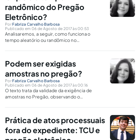
randômico do Pregão
Eletrônico?
Por
Fabriza Carvalho Barbosa
Publicado em 06 de Agosto de 2017 às 00:53
Analisaremos, a seguir, como funciona o
tempo aleatório ou randômico no
encerramento da fase competitiva do pregão
eletrônico.
Podem ser exigidas
amostras no pregão?
Por
Fabriza Carvalho Barbosa
Publicado em 06 de Agosto de 2017 às 00:16
O texto trata da validade da exigência de
amostras no Pregão, observando o
procedimento para a apresentação e
avaliação de amostras, além da possibilidade
de adoção na forma eletrônica.
Prática de atos processuais
fora do expediente: TCU e
pregão eletrônico