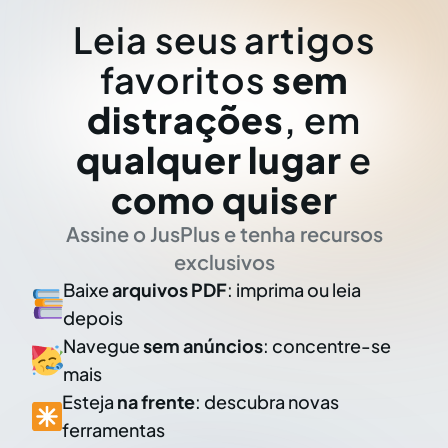
Leia seus artigos
favoritos
sem
distrações
, em
qualquer lugar
e
como quiser
Assine o JusPlus e tenha recursos
exclusivos
Baixe
arquivos PDF
: imprima ou leia
depois
Navegue
sem anúncios
: concentre-se
mais
Esteja
na frente
: descubra novas
ferramentas