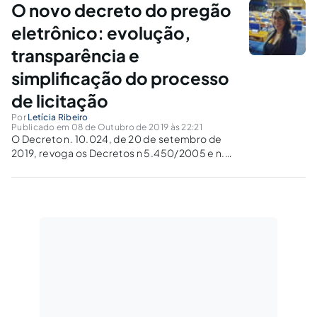
O novo decreto do pregão
esta espera acabou.
eletrônico: evolução,
transparência e
simplificação do processo
de licitação
Por
Letícia Ribeiro
Publicado em 08 de Outubro de 2019 às 22:21
O Decreto n. 10.024, de 20 de setembro de
2019, revoga os Decretos n 5.450/2005 e n.
5.504/2005, apresentando novas diretrizes
para o pregão eletrônico, bem como introduz
a dispensa na forma eletrônica.