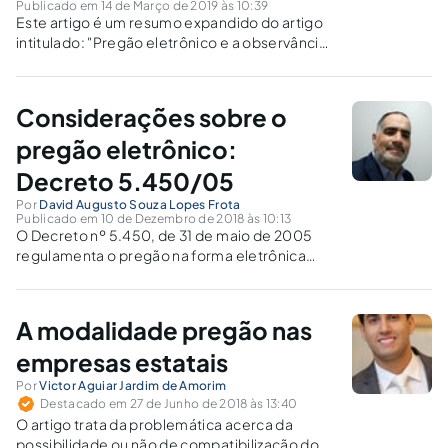
Publicado em 14 de Março de 2019 às 10:39
Este artigo é um resumo expandido do artigo
intitulado: "Pregão eletrônico e a observância
aos princípios da economicidade e eficiência
na administração" que tem por objetivo
analisar o instituto jurídico do pregão
Considerações sobre o
eletrônico.
pregão eletrônico:
Decreto 5.450/05
Por
David Augusto Souza Lopes Frota
Publicado em 10 de Dezembro de 2018 às 10:13
O Decreto nº 5.450, de 31 de maio de 2005
regulamenta o pregão na forma eletrônica
para a aquisição de bens e serviços comuns.
Não é uma modalidade para nós, mas uma
submodalidade da modalidade pregão. Assim,
A modalidade pregão nas
trata-se de uma...
empresas estatais
Por
Victor Aguiar Jardim de Amorim
Destacado em 27 de Junho de 2018 às 13:40
O artigo trata da problemática acerca da
possibilidade ou não de compatibilização do