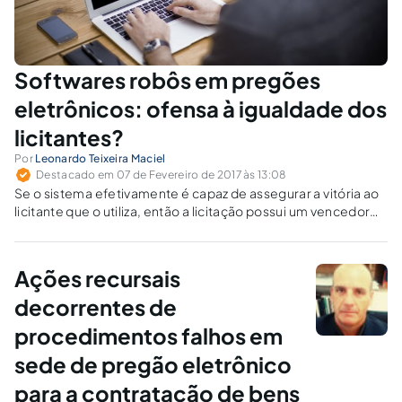
Softwares robôs em pregões
eletrônicos: ofensa à igualdade dos
licitantes?
Por
Leonardo Teixeira Maciel
Destacado em 07 de Fevereiro de 2017 às 13:08
Se o sistema efetivamente é capaz de assegurar a vitória ao
licitante que o utiliza, então a licitação possui um vencedor
desde antes de sua abertura, o que aniquila a competição e,
por consequência, viola o ideário de igualdade entre os
concorrentes.
Ações recursais
decorrentes de
procedimentos falhos em
sede de pregão eletrônico
para a contratação de bens