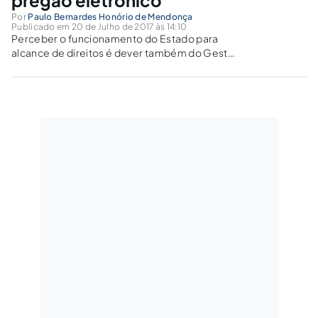
Por
Paulo Bernardes Honório de Mendonça
Publicado em 20 de Julho de 2017 às 14:10
Perceber o funcionamento do Estado para
alcance de direitos é dever também do Gestor
Público evitando operar de maneira
extremamente formalista com sacrifício da
questão da Justiça. Da prática de atos
processuais no Pregão fora do prazo de
expediente