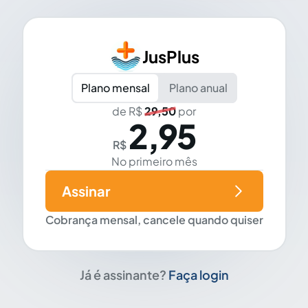
JusPlus
Plano mensal
Plano anual
de R$
29,50
por
2,95
R$
No primeiro mês
Assinar
Cobrança mensal, cancele quando quiser
Já é assinante?
Faça login