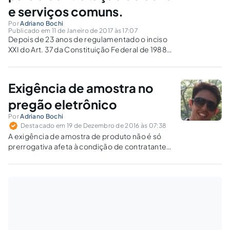
e serviços comuns.
Por
Adriano Bochi
Publicado em 11 de Janeiro de 2017 às 17:07
Depois de 23 anos de regulamentado o inciso
XXI do Art. 37 da Constituição Federal de 1988,
ou seja, as normas para licitações e contratos
da Administração Pública, continuamos
cometendo erros inescusáveis.
Exigência de amostra no
pregão eletrônico
Por
Adriano Bochi
Destacado em 19 de Dezembro de 2016 às 07:38
A exigência de amostra de produto não é só
prerrogativa afeta à condição de contratante.
Trata-se de dever de diligenciar que incumbe
ao licitante.