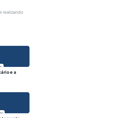
 realizando
o
ário e a
er