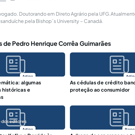
vogado. Doutorando em Direto Agrário pela UFG.Atualmente
anduíche pela Bishop´s University – Canadá.︎
s de Pedro Henrique Corrêa Guimarães
Artigo
Artig
emática: algumas
As cédulas de crédito banc
históricas e
proteção ao consumidor
as
 dos editores
Artigo
Parec