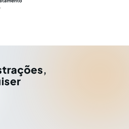
ratamento
o
strações
,
iser