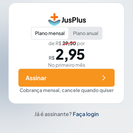
JusPlus
Plano mensal
Plano anual
de R$
29,50
por
2,95
R$
No primeiro mês
Assinar
Cobrança mensal, cancele quando quiser
Já é assinante?
Faça login