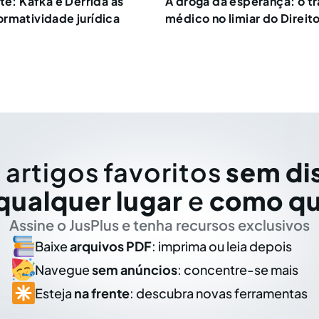
te: Kafka e Derrida às
A droga da esperança: o t
rmatividade jurídica
médico no limiar do Direit
 artigos favoritos
sem di
qualquer lugar
e
como qu
Assine o JusPlus e tenha recursos exclusivos
Baixe
arquivos PDF
: imprima ou leia depois
Navegue
sem anúncios
: concentre-se mais
Esteja
na frente
: descubra novas ferramentas