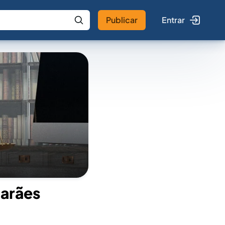
Publicar
Entrar
 IA
Buscar no Jus
arães