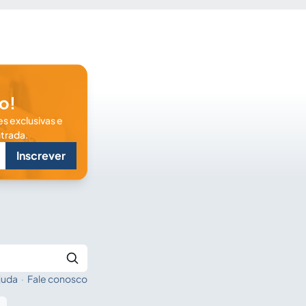
o!
s exclusivas e
trada.
Inscrever
juda
·
Fale conosco
Buscar no Jus