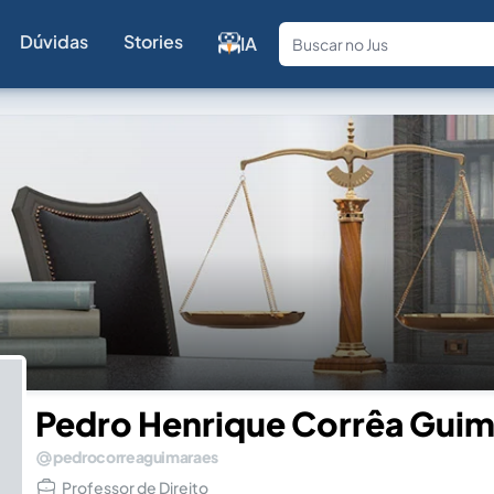
Dúvidas
Stories
IA
Fale com a
Pedro Henrique Corrêa Guim
pedrocorreaguimaraes
Professor de Direito