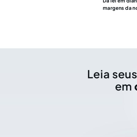
Da lei em dian
margens da no
Leia seus
em