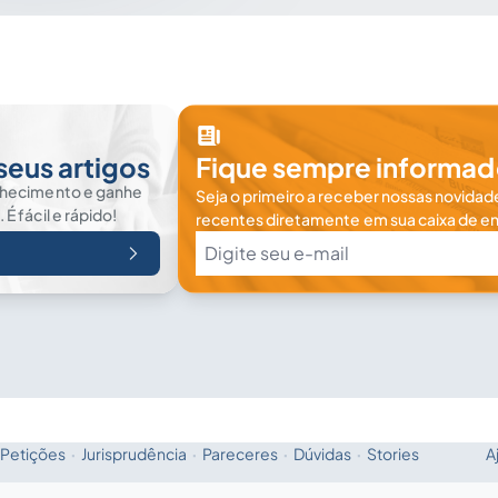
seus artigos
Fique sempre informad
nhecimento e ganhe
Seja o primeiro a receber nossas novidade
 fácil e rápido!
recentes diretamente em sua caixa de en
Petições
·
Jurisprudência
·
Pareceres
·
Dúvidas
·
Stories
A
Fale com a IA