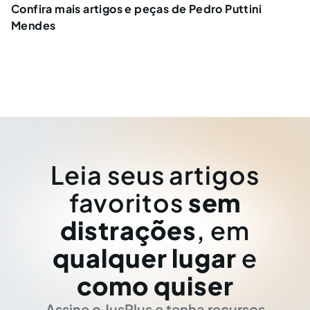
Confira mais artigos e peças de Pedro Puttini
Mendes
Leia seus artigos
favoritos
sem
distrações
, em
qualquer lugar
e
como quiser
Assine o JusPlus e tenha recursos