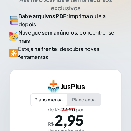
exclusivos
Baixe
arquivos PDF
: imprima ou leia
depois
Navegue
sem anúncios
: concentre-se
mais
Esteja
na frente
: descubra novas
ferramentas
JusPlus
Plano mensal
Plano anual
de R$
29,50
por
2,95
R$
No primeiro mês