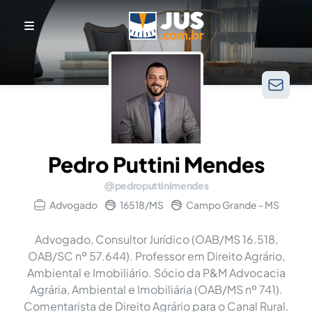
Pedro Puttini Mendes
pedroputtinimendes
Advogado
16518/MS
Campo Grande - MS
Advogado, Consultor Jurídico (OAB/MS 16.518,
OAB/SC nº 57.644). Professor em Direito Agrário,
Ambiental e Imobiliário. Sócio da P&M Advocacia
Agrária, Ambiental e Imobiliária (OAB/MS nº 741).
Comentarista de Direito Agrário para o Canal Rural.