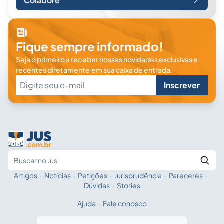
Colabore
Fique sempre informado!
Seja o primeiro a receber nossas novidades exclusivas e
recentes diretamente em sua caixa de entrada.
Inscrever
Artigos
·
Notícias
·
Petições
·
Jurisprudência
·
Pareceres
·
Fale com a IA
Buscar no Jus
Dúvidas
·
Stories
Ajuda
·
Fale conosco