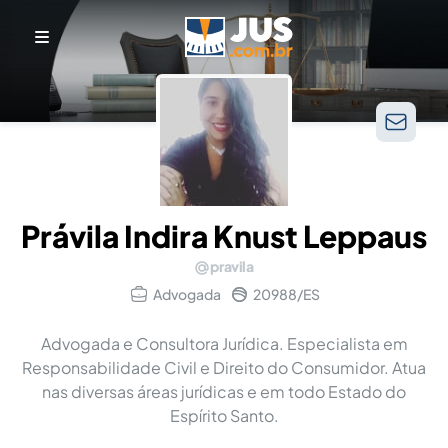
Právila Indira Knust Leppaus
pravila
Advogada
20988/ES
Advogada e Consultora Jurídica. Especialista em
Responsabilidade Civil e Direito do Consumidor. Atua
nas diversas áreas jurídicas e em todo Estado do
Espírito Santo.