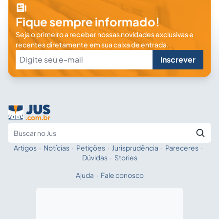
Fique sempre informado!
Seja o primeiro a receber nossas novidades exclusivas e
recentes diretamente em sua caixa de entrada.
Inscrever
Artigos
·
Notícias
·
Petições
·
Jurisprudência
·
Pareceres
·
Fale com a IA
Buscar no Jus
Dúvidas
·
Stories
Ajuda
·
Fale conosco