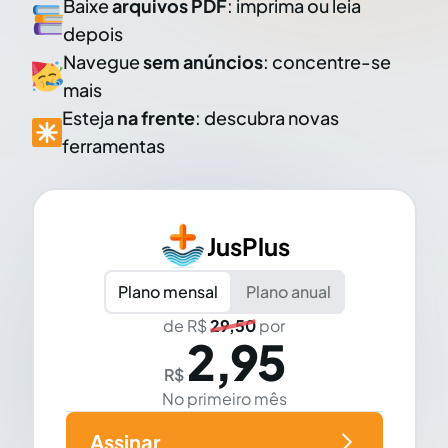
Baixe
arquivos PDF
: imprima ou leia
depois
Navegue
sem anúncios
: concentre-se
mais
Esteja
na frente
: descubra novas
ferramentas
JusPlus
Plano mensal
Plano anual
de R$
29,50
por
2,95
R$
No primeiro mês
Assinar