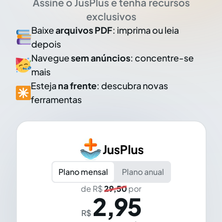
Assine o JusPlus e tenha recursos
exclusivos
Baixe
arquivos PDF
: imprima ou leia
depois
Navegue
sem anúncios
: concentre-se
mais
Esteja
na frente
: descubra novas
ferramentas
JusPlus
Plano mensal
Plano anual
de R$
29,50
por
2,95
R$