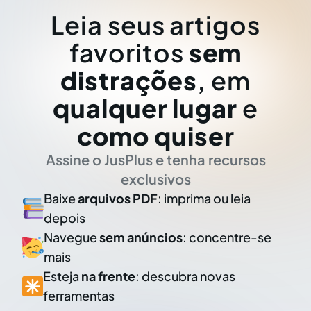
Leia seus artigos
favoritos
sem
distrações
, em
qualquer lugar
e
como quiser
Assine o JusPlus e tenha recursos
exclusivos
Baixe
arquivos PDF
: imprima ou leia
depois
Navegue
sem anúncios
: concentre-se
mais
Esteja
na frente
: descubra novas
ferramentas