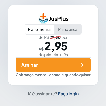
JusPlus
Plano mensal
Plano anual
de R$
29,50
por
2,95
R$
No primeiro mês
Assinar
Cobrança mensal, cancele quando quiser
Já é assinante?
Faça login