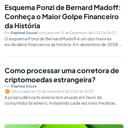
Esquema Ponzi de Bernard Madoff:
Conheça o Maior Golpe Financeiro
da História
Por
Raphael Souza
Publicado em 15 de Dezembro de 2023 às 18:03
O esquema Ponzi de Bernard Madoff é um dos maiores
escândalos financeiros da história. Em dezembro de 2008,
Madoff foi preso por executar um esquema Ponzi que
resultou em uma perda total de mais de US $ 65 bilhões
para...
Como processar uma corretora de
criptomoedas estrangeira?
Por
Raphael Souza
Destacado em 25 de Setembro de 2022 às 15:00
A jurisprudência brasileira tem atuado em favor do
consumidor brasileiro, instalando cada vez mais medidas
que acabem com o abuso praticado pelas corretoras
estrangeiras.