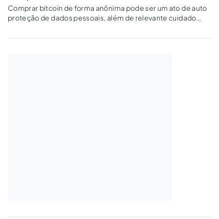
Comprar bitcoin de forma anônima pode ser um ato de auto
proteção de dados pessoais, além de relevante cuidado
para a segurança e integridade dos negociantes de
criptomoedas.Não é demais lembrar um caso de Ribeirão
Preto - SP onde Criminosos...