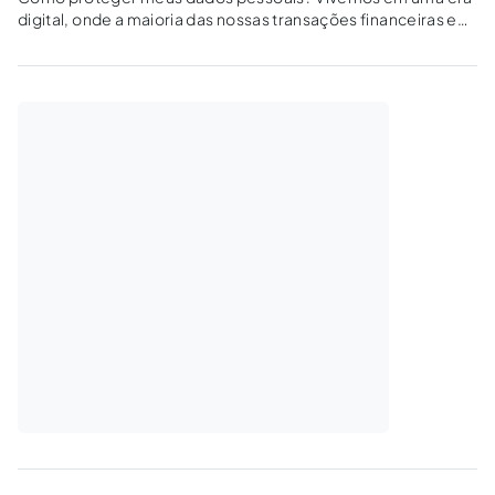
digital, onde a maioria das nossas transações financeiras e
informações pessoais estão armazenadas online. Com a
conveniência proporcionada pela tecnologia, também
enfrentamos um aumento nos golpes financeiros e
cibernéticos. Proteger seus...