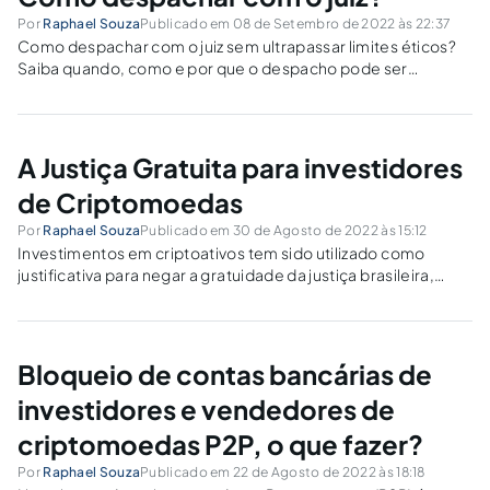
Por
Raphael Souza
Publicado em 08 de Setembro de 2022 às 22:37
Como despachar com o juiz sem ultrapassar limites éticos?
Saiba quando, como e por que o despacho pode ser
inadequado ou até punível.
A Justiça Gratuita para investidores
de Criptomoedas
Por
Raphael Souza
Publicado em 30 de Agosto de 2022 às 15:12
Investimentos em criptoativos tem sido utilizado como
justificativa para negar a gratuidade da justiça brasileira,
visto a atuação direta com o mercado financeiro.Contudo, o
mecanismo de gratuidade da justiça é um mecanismo de
todos, para que se evite custas com...
Bloqueio de contas bancárias de
investidores e vendedores de
criptomoedas P2P, o que fazer?
Por
Raphael Souza
Publicado em 22 de Agosto de 2022 às 18:18