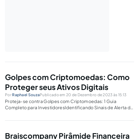
Golpes com Criptomoedas: Como
Proteger seus Ativos Digitais
Por
Raphael Souza
Publicado em 20 de Dezembro de 2023 às 15:13
Proteja-se contra Golpes com Criptomoedas: 1 Guia
Completo para InvestidoresIdentificando Sinais de Alerta de
Possíveis Golpes com CriptomoedasRealização de uma
Investigação Minuciosa na Escolha de Plataformas de
Investimento em CriptomoedasPráticas de Segurança de
Dados e Proteção de Informações PessoaisA Importância...
Braiscompany Pirâmide Financeira