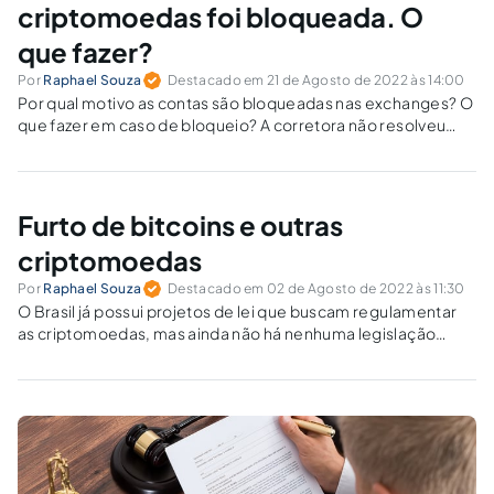
criptomoedas foi bloqueada. O
que fazer?
Por
Raphael Souza
Destacado em 21 de Agosto de 2022 às 14:00
Por qual motivo as contas são bloqueadas nas exchanges? O
que fazer em caso de bloqueio? A corretora não resolveu
meu problema e minha conta continua bloqueada. Quais são
meus direitos?
Furto de bitcoins e outras
criptomoedas
Por
Raphael Souza
Destacado em 02 de Agosto de 2022 às 11:30
O Brasil já possui projetos de lei que buscam regulamentar
as criptomoedas, mas ainda não há nenhuma legislação
específica em vigor que trate do tema de maneira
abrangente.