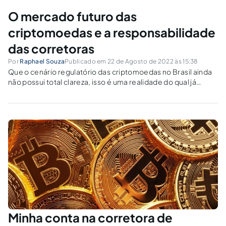
O mercado futuro das
criptomoedas e a responsabilidade
das corretoras
Por
Raphael Souza
Publicado em 22 de Agosto de 2022 às 15:38
Que o cenário regulatório das criptomoedas no Brasil ainda
não possui total clareza, isso é uma realidade do qual já
sabemos. O interesse do investidor pelas criptomoedas vem
crescendo cada vez mais, ampliando suas aquisições e
criando novas formas de exposição...
Minha conta na corretora de