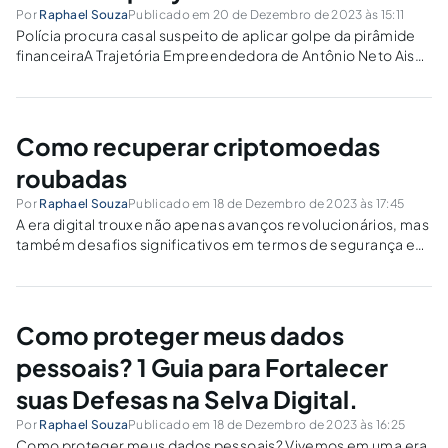
Por
Raphael Souza
Publicado em 20 de Dezembro de 2023 às 15:11
Polícia procura casal suspeito de aplicar golpe da pirâmide
financeiraA Trajetória Empreendedora de Antônio Neto AisO
Estilo de Vida Suntuoso dos Empreendedores
na Braiscompany Pirâmide FinanceiraCaso Braiscompany-
O Golpe de Dois Bilhões de Reais.Braiscompany Pirâmide
Financeira e Os Investidores EnganadosBraiscompany
Como recuperar criptomoedas
Pirâmide...
roubadas
Por
Raphael Souza
Publicado em 18 de Dezembro de 2023 às 17:45
A era digital trouxe não apenas avanços revolucionários, mas
também desafios significativos em termos de segurança e
proteção de dados. O caso ocorrido em 24 de novembro de
2020, onde uma falha de segurança em uma corretora
permitiu acesso indevido...
Como proteger meus dados
pessoais? 1 Guia para Fortalecer
suas Defesas na Selva Digital.
Por
Raphael Souza
Publicado em 18 de Dezembro de 2023 às 16:25
Como proteger meus dados pessoais? Vivemos em uma era