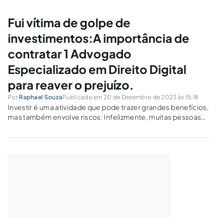
Chave Entre Pirâmide Financeira e Marketing
MultinívelAspectos LegaisEstrutura de GanhosFoco do
Fui vítima de golpe de
NegócioExemplos de Pirâmide Financeira e Marketing
investimentos:A importância de
MultinívelPirâmides FinanceirasTelexfreeBBomMarketing
MultinívelHerbalifeAmwayEntrei...
contratar 1 Advogado
Especializado em Direito Digital
para reaver o prejuízo.
Por
Raphael Souza
Publicado em 20 de Dezembro de 2023 às 15:18
Investir é uma atividade que pode trazer grandes benefícios,
mas também envolve riscos. Infelizmente, muitas pessoas
acabam sendo vítimas de golpes de investimentos, o que
pode resultar em prejuízos financeiros significativos. É o
caso de muitos investidores que perderam dinheiro...