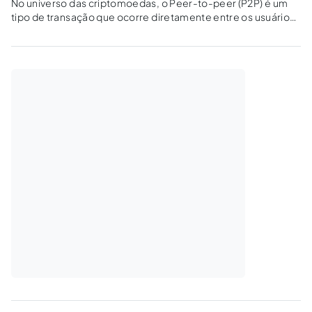
No universo das criptomoedas, o Peer-to-peer (P2P) é um
tipo de transação que ocorre diretamente entre os usuários,
sem a intermediação de uma terceira parte. Neste tipo de
negociação, o valor da criptomoeda é negociado
diretamente entre as duas partes,...