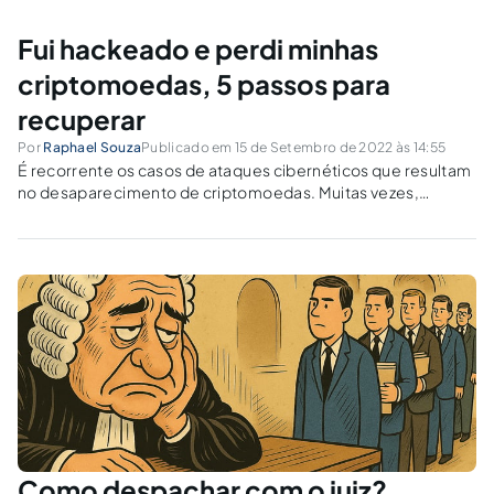
Fui hackeado e perdi minhas
criptomoedas, 5 passos para
recuperar
Por
Raphael Souza
Publicado em 15 de Setembro de 2022 às 14:55
É recorrente os casos de ataques cibernéticos que resultam
no desaparecimento de criptomoedas. Muitas vezes,
investidores comuns, que tinham seu dinheiro aplicado
almejando alcançar a sua tão sonhada independência
financeira, tem seus sonhos interrompidos da noite para o
dia pela criminalidade...
Como despachar com o juiz?