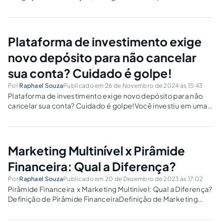
ilícito se não devolvido. O que fazer em caso de erro?
Plataforma de investimento exige
novo depósito para não cancelar
sua conta? Cuidado é golpe!
Por
Raphael Souza
Publicado em 26 de Novembro de 2024 às 15:43
Plataforma de investimento exige novo depósito para não
cancelar sua conta? Cuidado é golpe!Você investiu em uma
plataforma que parecia promissora, mas agora enfrenta uma
situação inesperada: recebeu um aviso de que precisa
realizar um depósito adicional para evitar o...
Marketing Multinível x Pirâmide
Financeira: Qual a Diferença?
Por
Raphael Souza
Publicado em 20 de Dezembro de 2023 às 17:02
Pirâmide Financeira x Marketing Multinível: Qual a Diferença?
Definição de Pirâmide FinanceiraDefinição de Marketing
MultinívelCaracterísticas da Pirâmide
FinanceiraCaracterísticas do Marketing MultinívelDiferenças