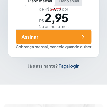
Plano mensal
Plano anual
de R$
29,50
por
2,95
R$
No primeiro mês
Assinar
Cobrança mensal, cancele quando quiser
Já é assinante?
Faça login