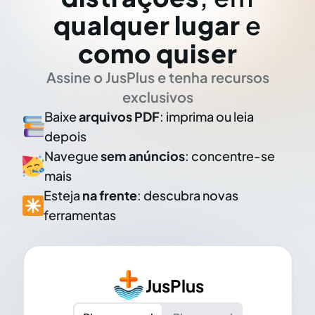
qualquer lugar
e
como quiser
Assine o JusPlus e tenha recursos
exclusivos
Baixe
arquivos PDF
: imprima ou leia
depois
Navegue
sem anúncios
: concentre-se
mais
Esteja
na frente
: descubra novas
ferramentas
JusPlus