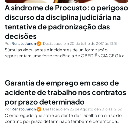
A síndrome de Procusto: o perigoso
discurso da disciplina judiciária na
tentativa de padronização das
decisões
Por
Renato Janon
Destacado em 20 de Julho de 2017 às 13:15
Súmulas vinculantes e incidentes de uniformização
representam uma forte tendência de OBEDIÊNCIA CEGA ao
discurso da "disciplina judiciária” e da “segurança jurídica”.
Perde-se de vista que a nobre função da atividade
jurisdicional não é apenas resolver o litígio, mas promover a
justiça ao caso concreto.
Garantia de emprego em caso de
acidente de trabalho nos contratos
por prazo determinado
Por
Renato Janon
Destacado em 23 de Agosto de 2016 às 12:32
O empregado que sofre acidente de trabalho no curso do
contrato por prazo determinado também é detentor da
garantia de emprego prevista no art. 118 da Lei no. 8.213/91.