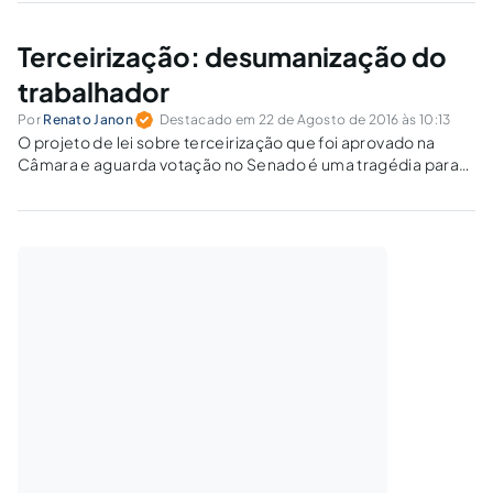
Terceirização: desumanização do
trabalhador
Por
Renato Janon
Destacado em 22 de Agosto de 2016 às 10:13
O projeto de lei sobre terceirização que foi aprovado na
Câmara e aguarda votação no Senado é uma tragédia para
os trabalhadores, representando o maior retrocesso na
legislação trabalhista dos últimos setenta anos.