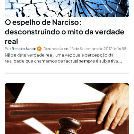
O espelho de Narciso:
desconstruindo o mito da verdade
real
Por
Renato Janon
Destacado em 15 de Setembro de 2017 às 16:58
Não existe verdade real, uma vez que a percepção da
realidade que chamamos de factual sempre é subjetiva.
Cada um enxerga os fatos a partir do seu ponto de vista
particular, dos seus pré-conceitos e de seus pré-juízos, de
modo que a observação de um mesmo fenômeno pode
levar a conclusões completamente distintas e igualmente
verdadeiras, sem que nenhum dos observadores tenha
“mentido” de forma deliberada.