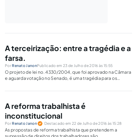
A terceirização: entre a tragédia e a
farsa.
Por
Renato Janon
Publicado em 23 de Julho de 2016 às 15:55
O projeto de lei no. 4330/2004, que foi aprovado na Câmara
e aguarda votação no Senado, é uma tragédia para os
trabalhadores, representando o maior retrocesso na
legislação trabalhista dos últimos setenta anos.
A reforma trabalhista é
inconstitucional
Por
Renato Janon
Destacado em 22 de Julho de 2016 às 15:28
As propostas de reforma trabalhista que pretendem a
supressão de direitos dos trabalhadores são