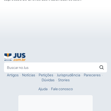
inconstitucionais, porque violam cláusula pétrea e afrontam
o princípio que veda o retrocesso do avanço social.
Artigos
·
Notícias
·
Petições
·
Jurisprudência
·
Pareceres
·
Fale com a IA
Buscar no Jus
Dúvidas
·
Stories
Ajuda
·
Fale conosco