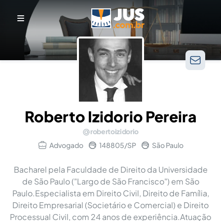
Roberto Izidorio Pereira
robertoizidorio
Advogado
148805/SP
São Paulo
Bacharel pela Faculdade de Direito da Universidade
de São Paulo ("Largo de São Francisco") em São
Paulo.Especialista em Direito Civil, Direito de Família,
Direito Empresarial (Societário e Comercial) e Direito
Processual Civil, com 24 anos de experiência.Atuação