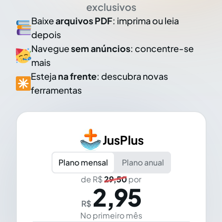
exclusivos
Baixe
arquivos PDF
: imprima ou leia
depois
Navegue
sem anúncios
: concentre-se
mais
Esteja
na frente
: descubra novas
ferramentas
JusPlus
Plano mensal
Plano anual
de R$
29,50
por
2,95
R$
No primeiro mês