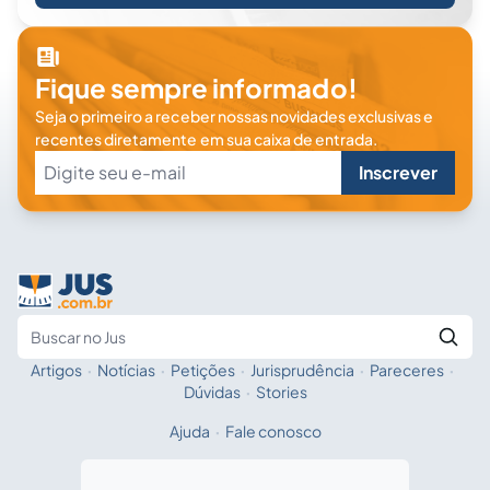
Fique sempre informado!
Seja o primeiro a receber nossas novidades exclusivas e
recentes diretamente em sua caixa de entrada.
Inscrever
Artigos
·
Notícias
·
Petições
·
Jurisprudência
·
Pareceres
·
Fale com a IA
Buscar no Jus
Dúvidas
·
Stories
Ajuda
·
Fale conosco