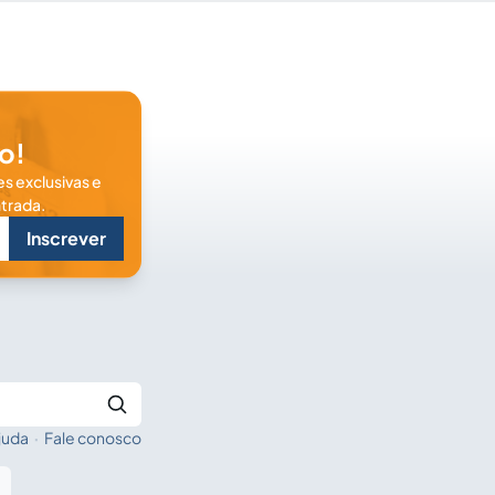
o!
s exclusivas e
trada.
Inscrever
juda
·
Fale conosco
Buscar no Jus