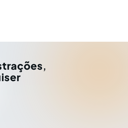
strações
,
iser