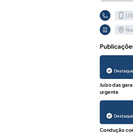
(3
Rua
Publicações
Destaque
Juízo das gar
urgente
Destaque
Condução coer