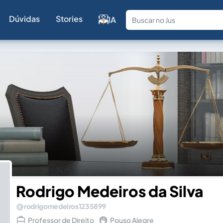
Dúvidas
Stories
IA
Fale com a
Rodrigo Medeiros da Silva
rodrigomedeiros1235899
Professor de Direito
Pouso Alegre