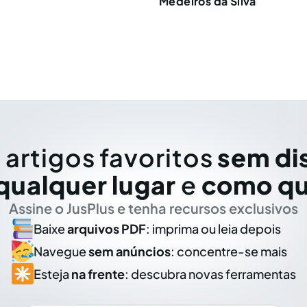
Medeiros da Silva
 artigos favoritos
sem di
qualquer lugar
e
como qu
Assine o JusPlus e tenha recursos exclusivos
Baixe
arquivos PDF
: imprima ou leia depois
Navegue
sem anúncios
: concentre-se mais
Esteja
na frente
: descubra novas ferramentas