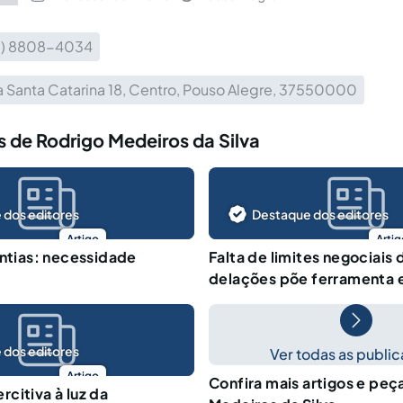
5) 8808-4034
 Santa Catarina 18, Centro, Pouso Alegre, 37550000
 de Rodrigo Medeiros da Silva
 dos editores
Destaque dos editores
Artigo
Artig
antias: necessidade
Falta de limites negociais
delações põe ferramenta 
 dos editores
Ver todas as publi
Artigo
Confira mais artigos e peç
citiva à luz da