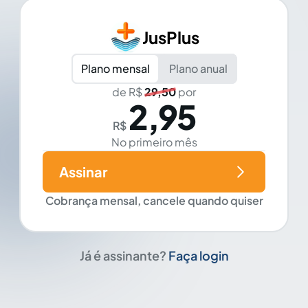
JusPlus
Plano mensal
Plano anual
de R$
29,50
por
2,95
R$
No primeiro mês
Assinar
Cobrança mensal, cancele quando quiser
Já é assinante?
Faça login