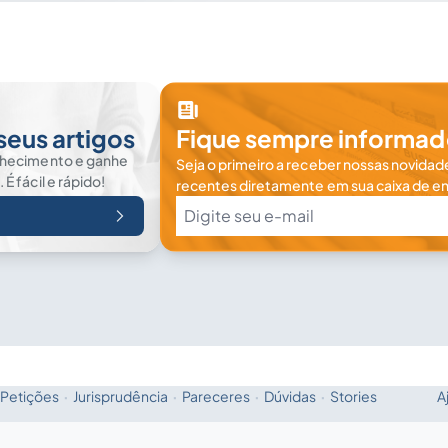
seus artigos
Fique sempre informad
nhecimento e ganhe
Seja o primeiro a receber nossas novidade
 fácil e rápido!
recentes diretamente em sua caixa de en
Petições
·
Jurisprudência
·
Pareceres
·
Dúvidas
·
Stories
A
Fale com a IA