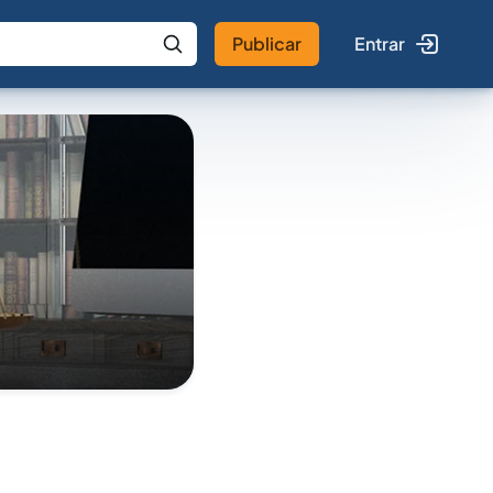
Publicar
Entrar
 IA
Buscar no Jus