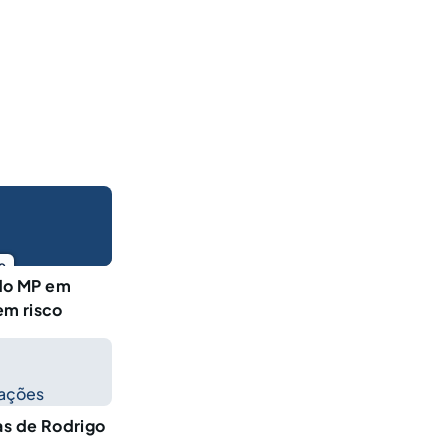
o
 do MP em
em risco
cações
as de Rodrigo