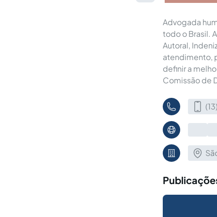
Advogada huma
todo o Brasil. 
Autoral, Inden
atendimento, p
definir a melh
Comissão de D
(1
São
Publicaçõe