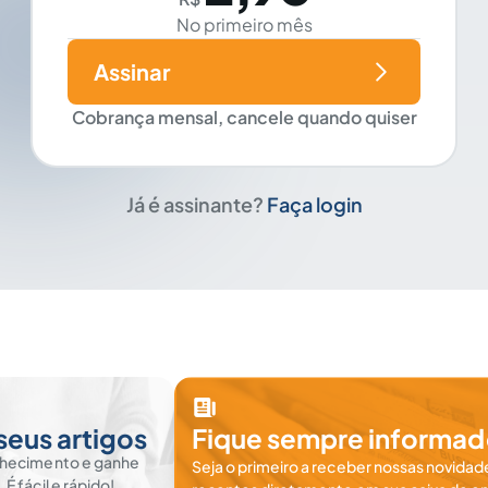
No primeiro mês
Assinar
Cobrança mensal, cancele quando quiser
Já é assinante?
Faça login
seus artigos
Fique sempre informad
nhecimento e ganhe
Seja o primeiro a receber nossas novidade
 fácil e rápido!