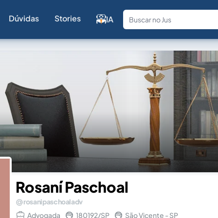
Dúvidas
Stories
IA
Fale com a
Rosaní Paschoal
rosanipaschoaladv
Advogada
180192/SP
São Vicente - SP