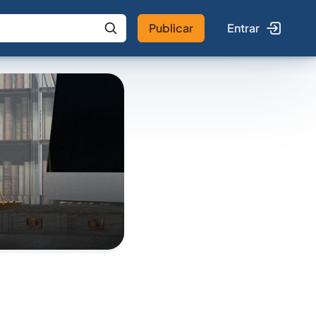
Publicar
Entrar
 IA
Buscar no Jus