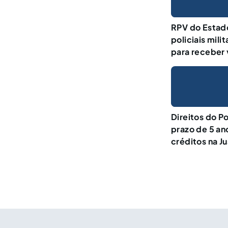
RPV do Estad
policiais mil
para receber 
Direitos do Po
prazo de 5 an
créditos na Ju