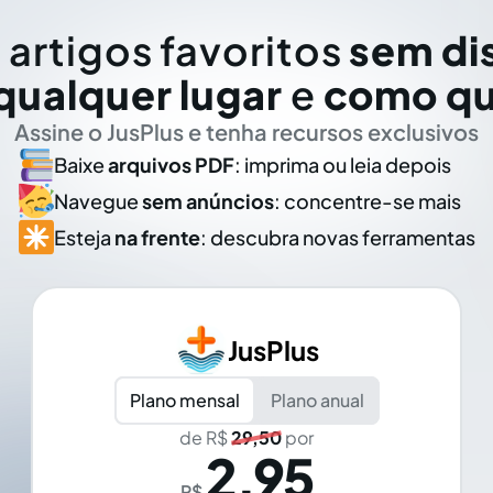
 artigos favoritos
sem di
qualquer lugar
e
como qu
Assine o JusPlus e tenha recursos exclusivos
Baixe
arquivos PDF
: imprima ou leia depois
Navegue
sem anúncios
: concentre-se mais
Esteja
na frente
: descubra novas ferramentas
JusPlus
Plano mensal
Plano anual
de R$
29,50
por
2,95
R$