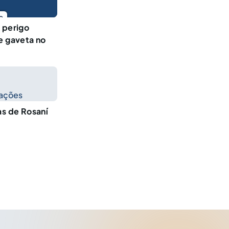
o
 perigo
e gaveta no
cações
as de Rosaní