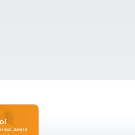
o!
s exclusivas e