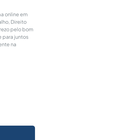
ma online em
lho, Direito
 Prezo pelo bom
 para juntos
ente na