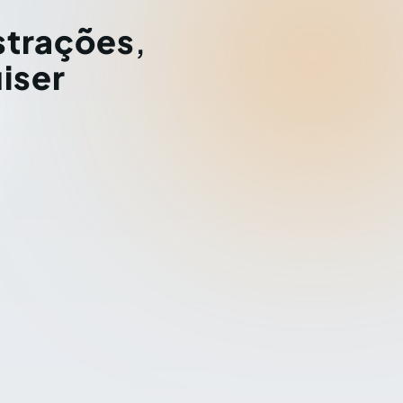
strações
,
iser