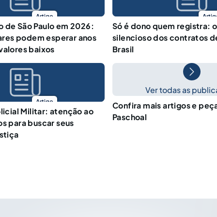
Artigo
Artig
o de São Paulo em 2026:
Só é dono quem registra: o
itares podem esperar anos
silencioso dos contratos d
valores baixos
Brasil
Ver todas as publi
Artigo
Confira mais artigos e peç
licial Militar: atenção ao
Paschoal
os para buscar seus
stiça