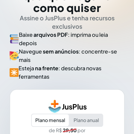
como quiser
Assine o JusPlus e tenha recursos
exclusivos
Baixe
arquivos PDF
: imprima ou leia
depois
Navegue
sem anúncios
: concentre-se
mais
Esteja
na frente
: descubra novas
ferramentas
JusPlus
Plano mensal
Plano anual
de R$
29,50
por