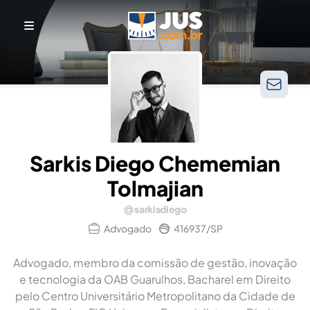
Sarkis Diego Chememian
Tolmajian
sarkisdiego
Advogado
416937/SP
Advogado, membro da comissão de gestão, inovação
e tecnologia da OAB Guarulhos, Bacharel em Direito
pelo Centro Universitário Metropolitano da Cidade de