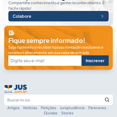
Compartilhe conhecimento e ganhe reconhecimento. É
fácil e rápido!
Colabore
Fique sempre informado!
Seja o primeiro a receber nossas novidades exclusivas e
recentes diretamente em sua caixa de entrada.
Inscrever
Artigos
·
Notícias
·
Petições
·
Jurisprudência
·
Pareceres
·
Fale com a IA
Buscar no Jus
Dúvidas
·
Stories