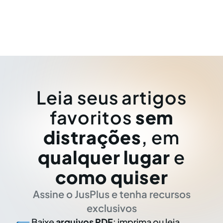
Leia seus artigos
favoritos
sem
distrações
, em
qualquer lugar
e
como quiser
Assine o JusPlus e tenha recursos
exclusivos
Baixe
arquivos PDF
: imprima ou leia