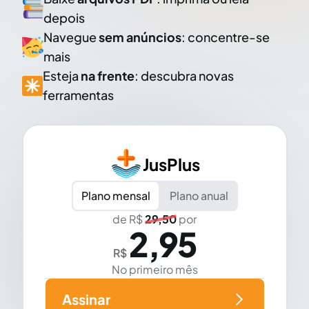
depois
Navegue
sem anúncios
: concentre-se
mais
Esteja
na frente
: descubra novas
ferramentas
JusPlus
Plano mensal
Plano anual
de R$
29,50
por
2,95
R$
No primeiro mês
Assinar