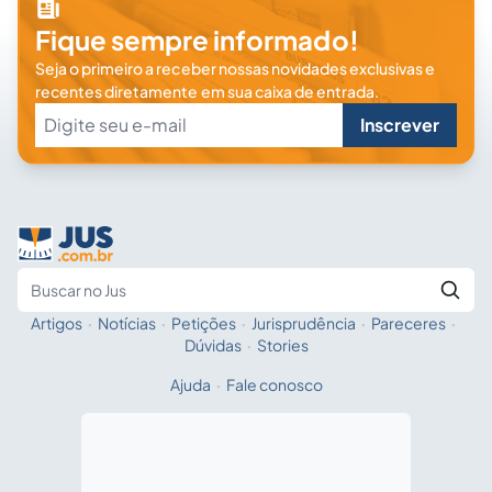
Fique sempre informado!
Seja o primeiro a receber nossas novidades exclusivas e
recentes diretamente em sua caixa de entrada.
Inscrever
Artigos
·
Notícias
·
Petições
·
Jurisprudência
·
Pareceres
·
Fale com a IA
Buscar no Jus
Dúvidas
·
Stories
Ajuda
·
Fale conosco