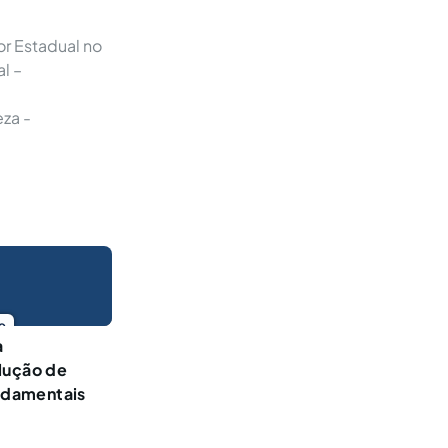
r Estadual no
l –
za -
o
a
lução de
undamentais