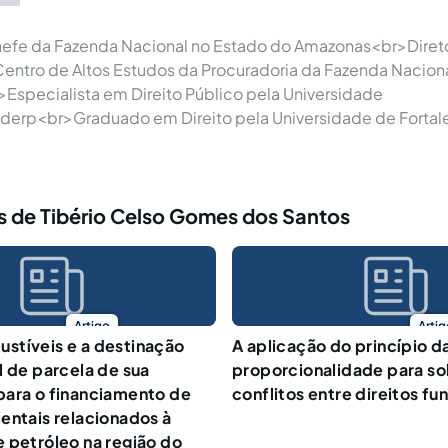
efe da Fazenda Nacional no Estado do Amazonas<br>Direto
ntro de Altos Estudos da Procuradoria da Fazenda Naciona
specialista em Direito Público pela Universidade
derp<br>Graduado em Direito pela Universidade de Fortale
s de Tibério Celso Gomes dos Santos
Artigo
Artig
stíveis e a destinação
A aplicação do princípio d
l de parcela de sua
proporcionalidade para so
para o financiamento de
conflitos entre direitos f
entais relacionados à
 petróleo na região do