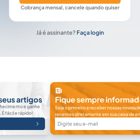
Cobrança mensal, cancele quando quiser
Já é assinante?
Faça login
seus artigos
Fique sempre informad
nhecimento e ganhe
Seja o primeiro a receber nossas novidade
 fácil e rápido!
recentes diretamente em sua caixa de en