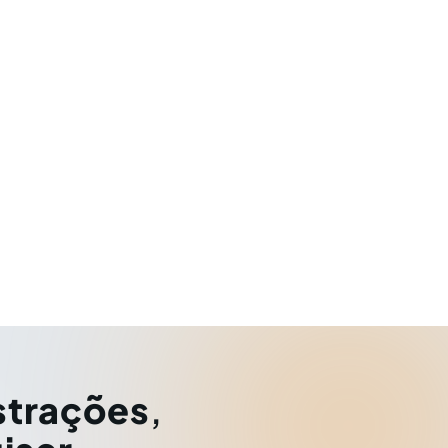
strações
,