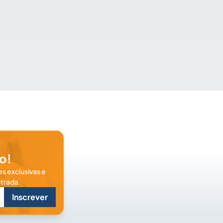
o!
s exclusivas e
trada.
Inscrever