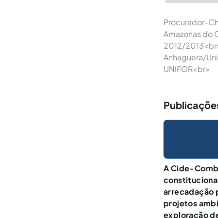
Procurador-Ch
Amazonas do Ce
2012/2013<br>E
Anhaguera/Uni
UNIFOR<br>
Publicaçõe
A Cide-Combu
constituciona
arrecadação 
projetos ambi
exploração de