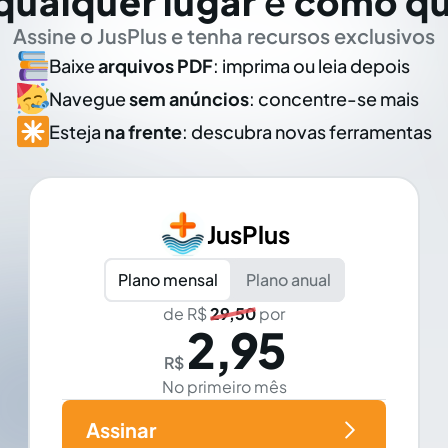
qualquer lugar
e
como qu
Assine o JusPlus e tenha recursos exclusivos
Baixe
arquivos PDF
: imprima ou leia depois
Navegue
sem anúncios
: concentre-se mais
Esteja
na frente
: descubra novas ferramentas
JusPlus
Plano mensal
Plano anual
de R$
29,50
por
2,95
R$
No primeiro mês
Assinar