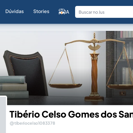
Dúvidas
Stories
IA
Fale com a
Tibério Celso Gomes dos Sa
tiberiocelso1083378