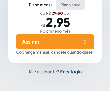
Plano mensal
Plano anual
de R$
29,50
por
2,95
R$
No primeiro mês
Assinar
Cobrança mensal, cancele quando quiser
Já é assinante?
Faça login