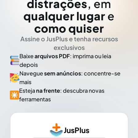
distrações
, em
qualquer lugar
e
como quiser
Assine o JusPlus e tenha recursos
exclusivos
Baixe
arquivos PDF
: imprima ou leia
depois
Navegue
sem anúncios
: concentre-se
mais
Esteja
na frente
: descubra novas
ferramentas
JusPlus