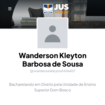
Wanderson Kleyton
Barbosa de Sousa
wandersonkleyton1436607
Bacharelando em Direito pela Unidade de Ensino
Superior Dom Bosco