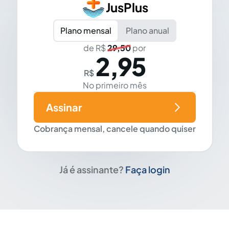
JusPlus
Plano mensal
Plano anual
de R$
29,50
por
2,95
R$
No primeiro mês
Assinar
Cobrança mensal, cancele quando quiser
Já é assinante?
Faça login