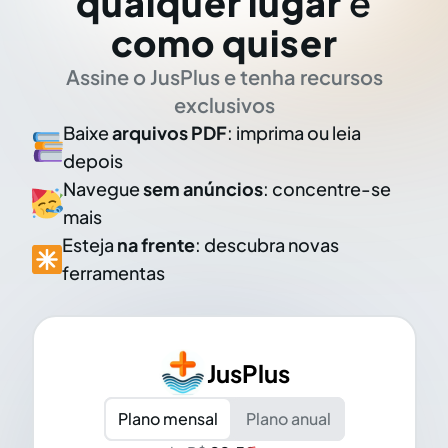
qualquer lugar
e
como quiser
Assine o JusPlus e tenha recursos
exclusivos
Baixe
arquivos PDF
: imprima ou leia
depois
Navegue
sem anúncios
: concentre-se
mais
Esteja
na frente
: descubra novas
ferramentas
JusPlus
Plano mensal
Plano anual