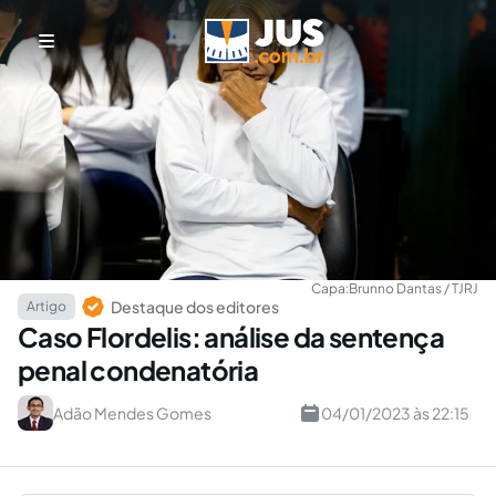
Capa:
Brunno Dantas / TJRJ
Destaque dos editores
Artigo
Caso Flordelis: análise da sentença
penal condenatória
Adão Mendes Gomes
04/01/2023 às 22:15