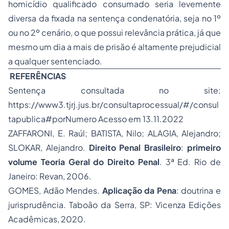
homicídio qualificado consumado seria levemente
diversa da fixada na sentença condenatória, seja no 1º
ou no 2º cenário, o que possui relevância prática, já que
mesmo um dia a mais de prisão é altamente prejudicial
a qualquer sentenciado.
REFERÊNCIAS
Sentença consultada no site:
https://www3.tjrj.jus.br/consultaprocessual/#/consul
tapublica#porNumero
Acesso em 13.11.2022
ZAFFARONI, E. Raúl; BATISTA, Nilo; ALAGIA, Alejandro;
SLOKAR, Alejandro.
Direito Penal Brasileiro
:
primeiro
volume
Teoria Geral do Direito Penal
. 3ª Ed. Rio de
Janeiro: Revan, 2006.
GOMES, Adão Mendes.
Aplicação da Pena
: doutrina e
jurisprudência. Taboão da Serra, SP: Vicenza Edições
Acadêmicas, 2020.