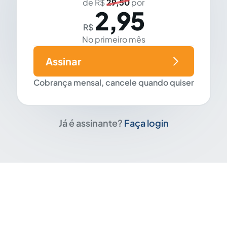
de R$
29,50
por
2,95
R$
No primeiro mês
Assinar
Cobrança mensal, cancele quando quiser
Já é assinante?
Faça login