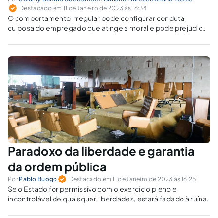
Destacado em 11 de Janeiro de 2023 às 16:38
O comportamento irregular pode configurar conduta
culposa do empregado que atinge a moral e pode prejudicar
o ambiente laborativo e as obrigações contratuais.
Paradoxo da liberdade e garantia
da ordem pública
Por
Pablo Buogo
Destacado em 11 de Janeiro de 2023 às 16:25
Se o Estado for permissivo com o exercício pleno e
incontrolável de quaisquer liberdades, estará fadado à ruína.