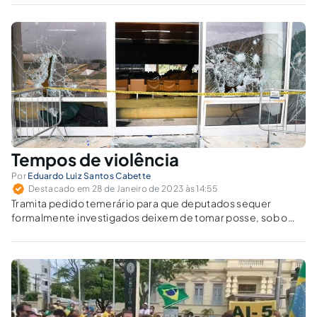
Tempos de violência
Por
Eduardo Luiz Santos Cabette
Destacado em 28 de Janeiro de 2023 às 14:55
Tramita pedido temerário para que deputados sequer
formalmente investigados deixem de tomar posse, sob o
argumento de que contribuíram com o vandalismo em
Brasília em 8/1/23. O deferimento do pleito seria uma
violência política e jurídica.