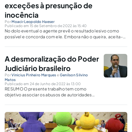
exceções à presunção de
inocência
Por
Moacir Leopoldo Haeser
Publicado em 15 de Setembro de 2022 às 15:40
No dolo eventual o agente prevê o resultado lesivo como
possível e concorda com ele. Embora não o queira, aceita-o,
ou seja, não se importa.
A desmoralização do Poder
Judiciário brasileiro
Por
Vinicius Pinheiro Marques
e
Genilson Silvino
Matos
Publicado em 24 de Junho de 2022 às 13:00
RESUMO O presente trabalho tem como
objetivo associar os abusos de autoridades
visto durante os trâmites dos processos da
lava jato com os abusos, excessos,
interferências e a violação ao princípio da
separação de poderes praticados pelo poder
judiciário atualmente,...