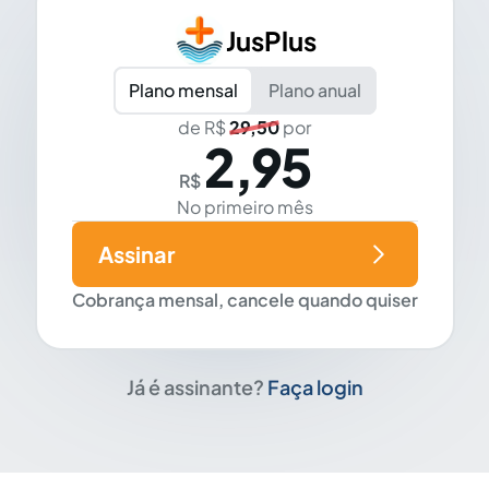
JusPlus
Plano mensal
Plano anual
de R$
29,50
por
2,95
R$
No primeiro mês
Assinar
Cobrança mensal, cancele quando quiser
Já é assinante?
Faça login