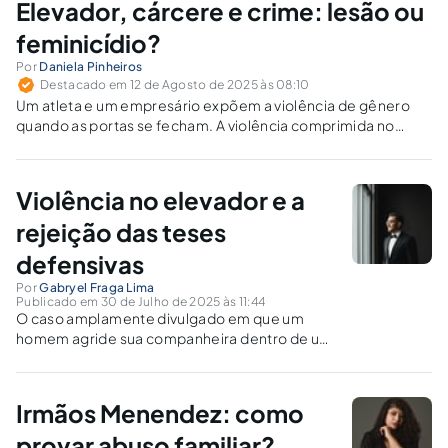
Elevador, cárcere e crime: lesão ou
feminicídio?
Por
Daniela Pinheiros
Destacado em 12 de Agosto de 2025 às 08:10
Um atleta e um empresário expõem a violência de gênero
quando as portas se fecham. A violência comprimida no
tempo de uma viagem de elevador é flagrada pela lei.
Violência no elevador e a
rejeição das teses
defensivas
Por
Gabryel Fraga Lima
Publicado em 30 de Julho de 2025 às 11:44
O caso amplamente divulgado em que um
homem agride sua companheira dentro de um
elevador, com sucessivos golpes captados
por imagens nítidas e inquestionáveis, revela
de forma cristalina a persistência da violência
Irmãos Menendez: como
de gênero em sua forma mais crua e...
provar abuso familiar?