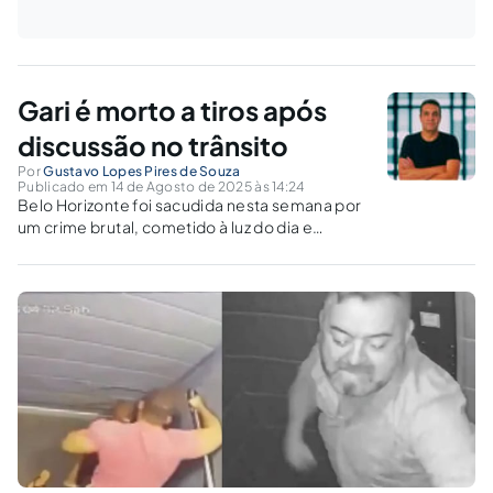
Gari é morto a tiros após
discussão no trânsito
Por
Gustavo Lopes Pires de Souza
Publicado em 14 de Agosto de 2025 às 14:24
Belo Horizonte foi sacudida nesta semana por
um crime brutal, cometido à luz do dia e
motivado por um desentendimento banal no
trânsito. Na manhã de terça-feira, 12, no bairro
Vista Alegre, um gari foi morto a tiros enquanto
trabalhava,...