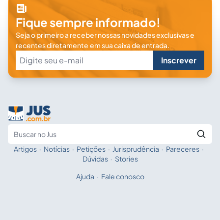
Fique sempre informado!
Seja o primeiro a receber nossas novidades exclusivas e
recentes diretamente em sua caixa de entrada.
Inscrever
Artigos
·
Notícias
·
Petições
·
Jurisprudência
·
Pareceres
·
Fale com a IA
Buscar no Jus
Dúvidas
·
Stories
Ajuda
·
Fale conosco