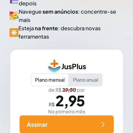
depois
Navegue
sem anúncios
: concentre-se
mais
Esteja
na frente
: descubra novas
ferramentas
JusPlus
Plano mensal
Plano anual
de R$
29,50
por
2,95
R$
No primeiro mês
Assinar