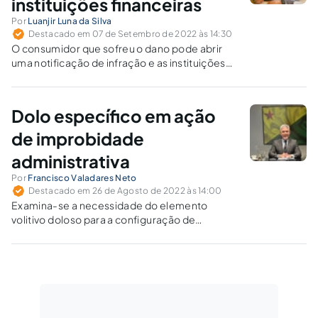
instituições financeiras
Por
Luanjir Luna da Silva
Destacado em 07 de Setembro de 2022 às 14:30
O consumidor que sofreu o dano pode abrir
uma notificação de infração e as instituições
financeiras, pagadora e recebedora, terão um
prazo para analisar o caso.
Dolo específico em ação
de improbidade
administrativa
Por
Francisco Valadares Neto
Destacado em 26 de Agosto de 2022 às 14:00
Examina-se a necessidade do elemento
volitivo doloso para a configuração de
quaisquer condutas tidas por ímprobas.