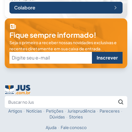
Colabore
Fique sempre informado!
Seja o primeiro a receber nossas novidades exclusivas e
recentes diretamente em sua caixa de entrada.
Inscrever
Artigos
·
Notícias
·
Petições
·
Jurisprudência
·
Pareceres
·
Fale com a IA
Buscar no Jus
Dúvidas
·
Stories
Ajuda
·
Fale conosco