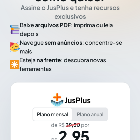
Assine o JusPlus e tenha recursos
exclusivos
Baixe
arquivos PDF
: imprima ou leia
depois
Navegue
sem anúncios
: concentre-se
mais
Esteja
na frente
: descubra novas
ferramentas
JusPlus
Plano mensal
Plano anual
de R$
29,50
por
2,95