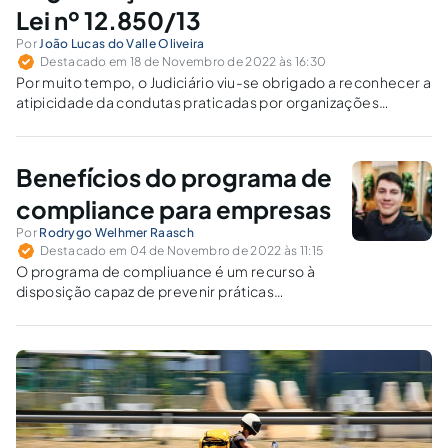
Lei nº 12.850/13
Por
João Lucas do Valle Oliveira
Destacado em 18 de Novembro de 2022 às 16:30
Por muito tempo, o Judiciário viu-se obrigado a reconhecer a
atipicidade da condutas praticadas por organizações
criminosas, haja vista a falta de conceituação legal.
Benefícios do programa de
compliance para empresas
Por
Rodrygo Welhmer Raasch
Destacado em 04 de Novembro de 2022 às 11:15
O programa de compliuance é um recurso à
disposição capaz de prevenir práticas
corruptas, desvios de conduta, fraudes,
lavagem de dinheiro e a violações das normas
jurídicas.