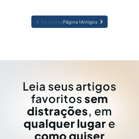
Recentes
Página 1
Antigos
Leia seus artigos
favoritos
sem
distrações
, em
qualquer lugar
e
como quiser