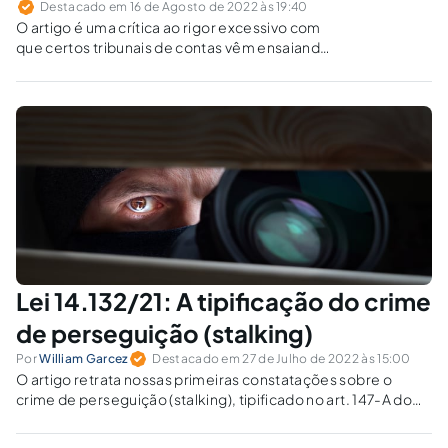
Destacado em 16 de Agosto de 2022 às 19:40
O artigo é uma crítica ao rigor excessivo com
que certos tribunais de contas vêm ensaiando
julgar gestores públicos e empresas
contratadas em tempos de pandemia.
Lei 14.132/21: A tipificação do crime
de perseguição (stalking)
Por
William Garcez
Destacado em 27 de Julho de 2022 às 15:00
O artigo retrata nossas primeiras constatações sobre o
crime de perseguição (stalking), tipificado no art. 147-A do
CP, abordando temas de controvérsia doutrinária, como a
natureza instantânea (não habitual) do delito.