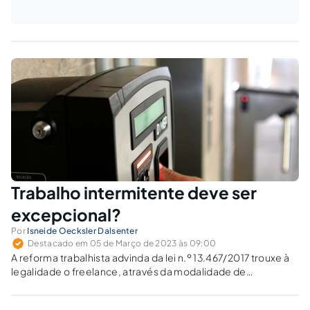
Trabalho intermitente deve ser
excepcional?
Por
Isneide Oecksler Dalsenter
Destacado em 05 de Março de 2023 às 09:00
A reforma trabalhista advinda da lei n.º 13.467/2017 trouxe à
legalidade o freelance, através da modalidade de
contratação chamada de contrato intermitente. Ele deve
manter o caráter excepcional?