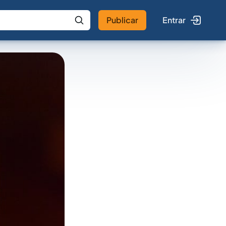
Publicar
Entrar
 IA
Buscar no Jus