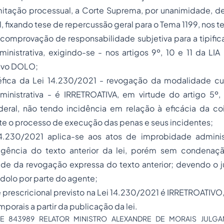
mitação processual, a Corte Suprema, por unanimidade, d
, fixando tese de repercussão geral para o Tema 1199, nos t
a comprovação de responsabilidade subjetiva para a tipifi
nistrativa, exigindo-se - nos artigos 9º, 10 e 11 da LIA
ivo DOLO;
éfica da Lei 14.230/2021 - revogação da modalidade cu
inistrativa - é IRRETROATIVA, em virtude do artigo 5º, 
deral, não tendo incidência em relação à eficácia da co
e o processo de execução das penas e seus incidentes;
4.230/2021 aplica-se aos atos de improbidade adminis
igência do texto anterior da lei, porém sem condenaç
tude da revogação expressa do texto anterior; devendo o 
 dolo por parte do agente;
 prescricional previsto na Lei 14.230/2021 é IRRETROATIVO
porais a partir da publicação da lei.
RE 843989 RELATOR MINISTRO ALEXANDRE DE MORAIS JULGA