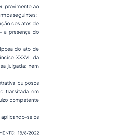
eu provimento ao
ermos seguintes:
cação dos atos de
 - a presença do
lposa do ato de
inciso XXXVI, da
isa julgada; nem
trativa culposos
ão transitada em
juízo competente
, aplicando-se os
MENTO: 18/8/2022