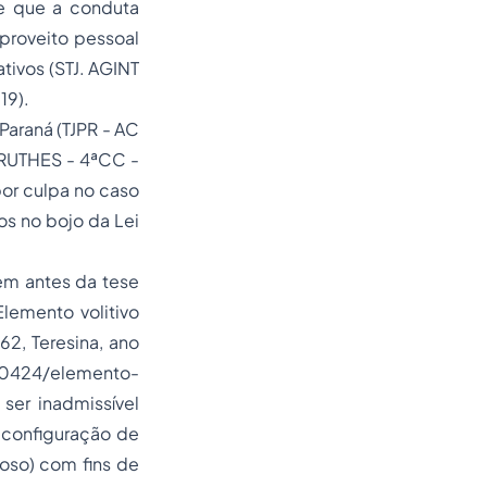
 de que a conduta
proveito pessoal
ativos (STJ. AGINT
19).
Paraná (TJPR - AC
RUTHES - 4ªCC -
por culpa no caso
s no bojo da Lei
em antes da tese
Elemento volitivo
62, Teresina, ano
/90424/elemento-
 ser inadmissível
 configuração de
loso) com fins de