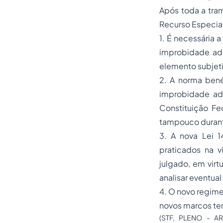
Após toda a tra
Recurso Especial
1. É necessária 
improbidade admi
elemento subjet
2. A norma ben
improbidade adm
Constituição Fe
tampouco durant
3. A nova Lei 1
praticados na v
julgado, em vir
analisar eventual
4. O novo regime
novos marcos tem
(STF, PLENO - A