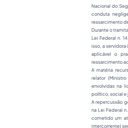
Nacional do Segu
conduta neglig
ressarcimento de
Durante o tramita
Lei Federal n. 1
isso, a servidora
aplicável o pr
ressarcimento ao
A matéria recur
relator (Minist
envolvidas na l
político, social e 
A repercussão ge
na Lei Federal n
cometido um ato
intercorrente) se