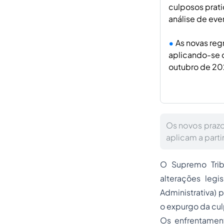
culposos prati
análise de eve
As novas regr
aplicando-se o
outubro de 20
Os novos prazos
aplicam a parti
O Supremo Trib
alterações legi
Administrativa) 
o expurgo da cul
Os enfrentamen