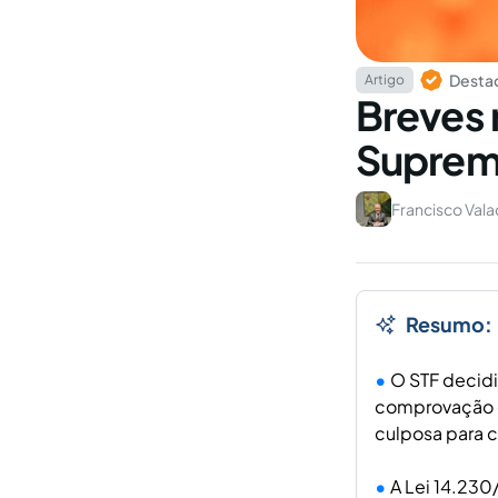
Destaq
Artigo
Breves 
Supremo
Francisco Val
Resumo:
O STF decidi
comprovação d
culposa para c
A Lei 14.230