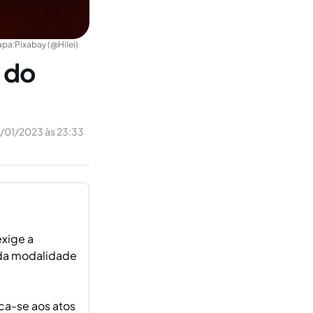
apa:
Pixabay (@Hilei)
 do
/01/2023 às 23:33
exige a
 da modalidade
ica-se aos atos