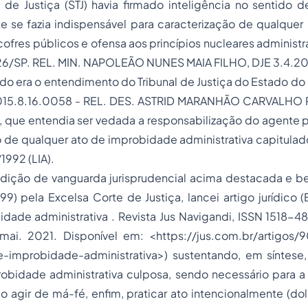
l de Justiça (STJ) havia firmado inteligência no sentido
 se fazia indispensável para caracterização de qualquer 
s cofres públicos e ofensa aos princípios nucleares administr
6/SP. REL. MIN. NAPOLEÃO NUNES MAIA FILHO, DJE 3.4.20
 era o entendimento do Tribunal de Justiça do Estado do 
5.8.16.0058 - REL. DES. ASTRID MARANHÃO CARVALHO 
, que entendia ser vedada a responsabilização do agente 
de qualquer ato de improbidade administrativa capitulado
1992 (LIA).
rudição de vanguarda jurisprudencial acima destacada e b
99) pela Excelsa Corte de Justiça, lancei artigo jurídico (
dade administrativa . Revista Jus Navigandi, ISSN 1518-48
 mai. 2021. Disponível em: <
https://jus.com.br/artigos
-e-improbidade-administrativa
>) sustentando, em síntese,
robidade administrativa culposa, sendo necessário para a
 agir de má-fé, enfim, praticar ato intencionalmente (do