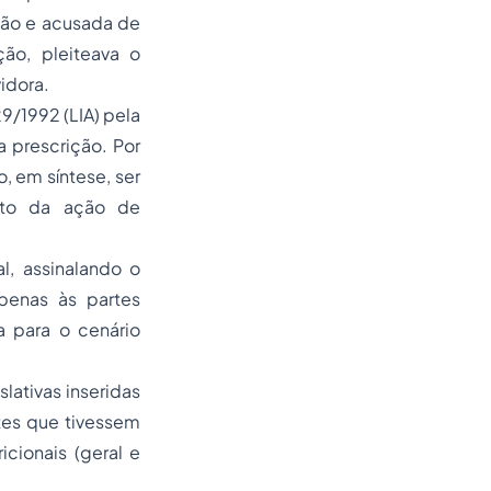
gão e acusada de
ão, pleiteava o
idora.
29/1992 (LIA) pela
a prescrição. Por
o, em síntese, ser
ento da ação de
l, assinalando o
apenas às partes
a para o cenário
lativas inseridas
ntes que tivessem
cionais (geral e