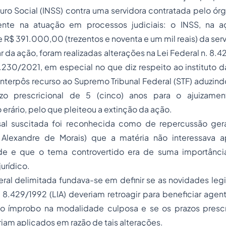
ro Social (INSS) contra uma servidora contratada pelo ór
ente na atuação em processos judiciais: o INSS, na aç
 R$ 391.000,00 (trezentos e noventa e um mil reais) da serv
r da ação, foram realizadas alterações na Lei Federal n. 8.4
4.230/2021, em especial no que diz respeito ao instituto d
 interpôs recurso ao Supremo Tribunal Federal (STF) aduzind
azo prescricional de 5 (cinco) anos para o ajuizam
 erário, pelo que pleiteou a extinção da ação.
sal suscitada foi reconhecida como de repercussão gera
ro Alexandre de Morais) que a matéria não interessava 
ide e que o tema controvertido era de suma importânci
jurídico.
ral delimitada fundava-se em definir se as novidades legis
. 8.429/1992 (LIA) deveriam retroagir para beneficiar age
 ímprobo na modalidade culposa e se os prazos prescri
riam aplicados em razão de tais alterações.