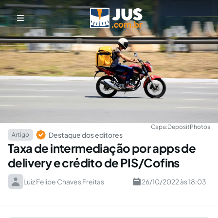
Capa:
DepositPhotos
Destaque dos editores
Artigo
Taxa de intermediação por apps de
delivery e crédito de PIS/Cofins
Luiz Felipe Chaves Freitas
26/10/2022 às 18:03