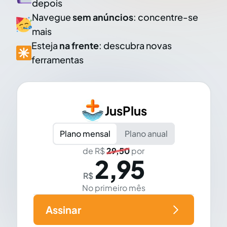
depois
Navegue
sem anúncios
: concentre-se
mais
Esteja
na frente
: descubra novas
ferramentas
JusPlus
Plano mensal
Plano anual
de R$
29,50
por
2,95
R$
No primeiro mês
Assinar