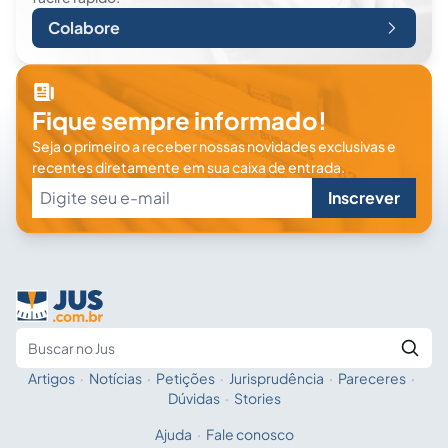
Colabore
Fique sempre informado!
Seja o primeiro a receber nossas novidades exclusivas e
recentes diretamente em sua caixa de entrada.
Inscrever
Artigos
·
Notícias
·
Petições
·
Jurisprudência
·
Pareceres
·
Fale com a IA
Buscar no Jus
Dúvidas
·
Stories
Ajuda
·
Fale conosco