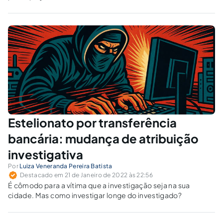
acompanhamento dos atos dos governantes e
a aplicação do devido processo legal,
conciliando efetividade e garantismo, podem
implicar a evolução de nosso país.
Estelionato por transferência
bancária: mudança de atribuição
investigativa
Por
Luiza Veneranda Pereira Batista
Destacado em 21 de Janeiro de 2022 às 22:56
É cômodo para a vítima que a investigação seja na sua
cidade. Mas como investigar longe do investigado?