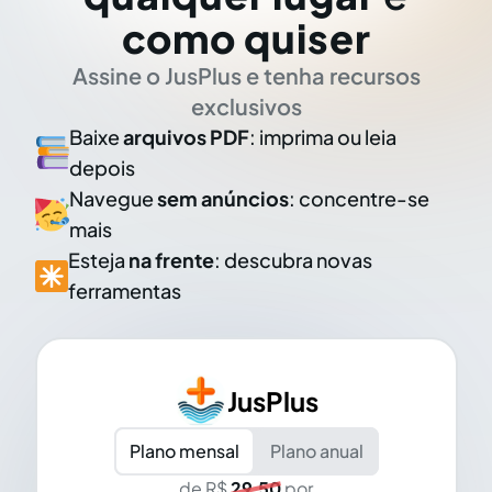
como quiser
Assine o JusPlus e tenha recursos
exclusivos
Baixe
arquivos PDF
: imprima ou leia
depois
Navegue
sem anúncios
: concentre-se
mais
Esteja
na frente
: descubra novas
ferramentas
JusPlus
Plano mensal
Plano anual
de R$
29,50
por