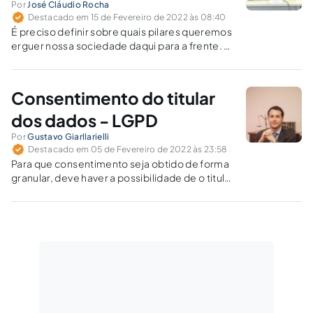
Por
José Cláudio Rocha
Destacado em 15 de Fevereiro de 2022 às 08:40
É preciso definir sobre quais pilares queremos
erguer nossa sociedade daqui para a frente. A
participação de todos será essencial neste
processo.
Consentimento do titular
dos dados - LGPD
Por
Gustavo Giarllarielli
Destacado em 05 de Fevereiro de 2022 às 23:58
Para que consentimento seja obtido de forma
granular, deve haver a possibilidade de o titular
escolher de forma livre quais operações
autoriza o controlador realizar.