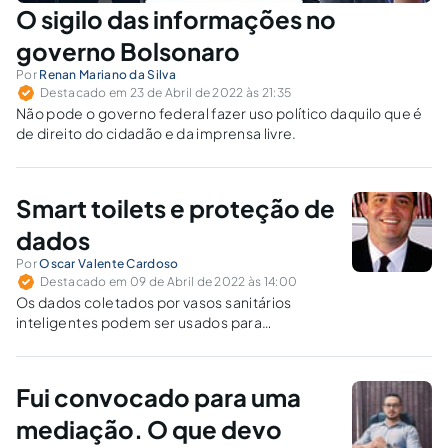
O sigilo das informações no
governo Bolsonaro
Por
Renan Mariano da Silva
Destacado em 23 de Abril de 2022 às 21:35
Não pode o governo federal fazer uso político daquilo que é
de direito do cidadão e da imprensa livre.
Smart toilets e proteção de
dados
Por
Oscar Valente Cardoso
Destacado em 09 de Abril de 2022 às 14:00
Os dados coletados por vasos sanitários
inteligentes podem ser usados para
comprovar o uso de drogas ou de
medicamentos de uso restrito, ou para
encaminhar propagandas de acordo com as
Fui convocado para uma
preferências alimentares do usuário?
mediação. O que devo