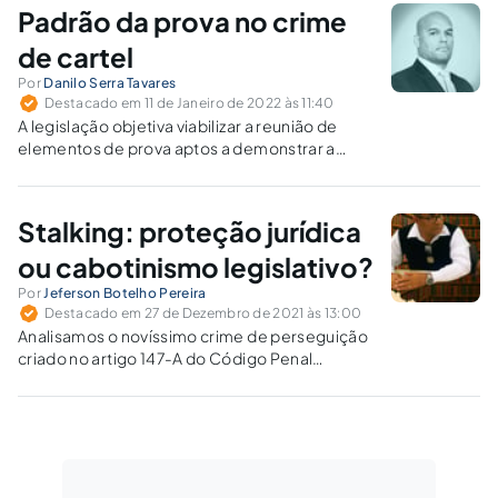
Padrão da prova no crime
de cartel
Por
Danilo Serra Tavares
Destacado em 11 de Janeiro de 2022 às 11:40
A legislação objetiva viabilizar a reunião de
elementos de prova aptos a demonstrar a
prática de cartel, descrevendo uma série de
instrumentos e técnicas especiais de
investigação.
Stalking: proteção jurídica
ou cabotinismo legislativo?
Por
Jeferson Botelho Pereira
Destacado em 27 de Dezembro de 2021 às 13:00
Analisamos o novíssimo crime de perseguição
criado no artigo 147-A do Código Penal
brasileiro, por meio da Lei nº 14.132/2021.