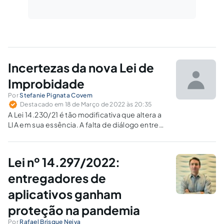
Incertezas da nova Lei de
Improbidade
Por
Stefanie Pignata Covem
Destacado em 18 de Março de 2022 às 20:35
A Lei 14.230/21 é tão modificativa que altera a
LIA em sua essência. A falta de diálogo entre
ambas gera incertezas em muitos aspectos.
Lei nº 14.297/2022:
entregadores de
aplicativos ganham
proteção na pandemia
Por
Rafael Brisque Neiva