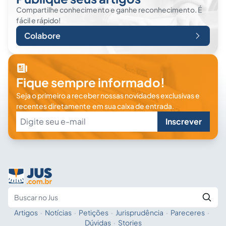
Compartilhe conhecimento e ganhe reconhecimento. É
fácil e rápido!
Colabore
Fique sempre informado!
Seja o primeiro a receber nossas novidades exclusivas e
recentes diretamente em sua caixa de entrada.
Inscrever
Artigos
·
Notícias
·
Petições
·
Jurisprudência
·
Pareceres
·
Fale com a IA
Buscar no Jus
Dúvidas
·
Stories