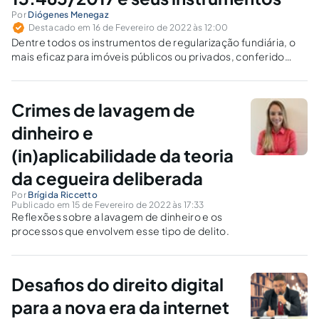
Por
Diógenes Menegaz
Destacado em 16 de Fevereiro de 2022 às 12:00
Dentre todos os instrumentos de regularização fundiária, o
mais eficaz para imóveis públicos ou privados, conferido
tanto a beneficiários da Reurb-S como da Reurb-E, é a
legitimação fundiária, modo originário de aquisição da
propriedade.
Crimes de lavagem de
dinheiro e
(in)aplicabilidade da teoria
da cegueira deliberada
Por
Brígida Riccetto
Publicado em 15 de Fevereiro de 2022 às 17:33
Reflexões sobre a lavagem de dinheiro e os
processos que envolvem esse tipo de delito.
Desafios do direito digital
para a nova era da internet