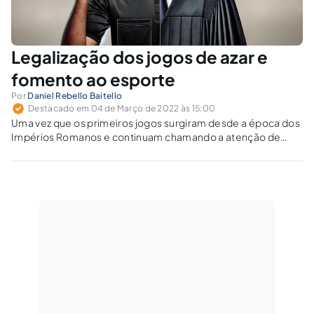
Legalização dos jogos de azar e
fomento ao esporte
Por
Daniel Rebello Baitello
Destacado em 04 de Março de 2022 às 15:00
Uma vez que os primeiros jogos surgiram desde a época dos
Impérios Romanos e continuam chamando a atenção de
pessoas até hoje, seja por lazer, esporte ou até fonte de
renda, os jogos são presentes em todas as fases da vida do
ser humano.