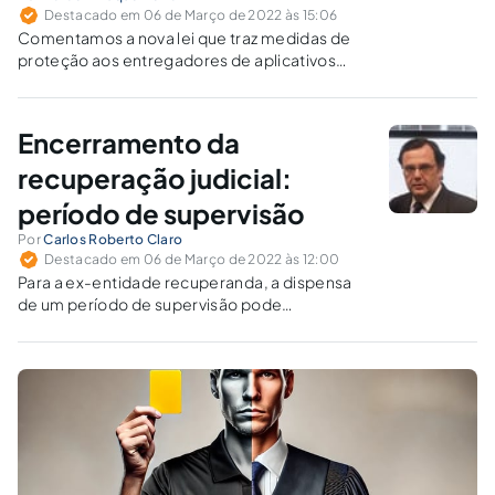
Destacado em 06 de Março de 2022 às 15:06
Comentamos a nova lei que traz medidas de
proteção aos entregadores de aplicativos
durante a vigência da emergência em saúde
pública decorrente da pandemia de covid-19.
Encerramento da
recuperação judicial:
período de supervisão
Por
Carlos Roberto Claro
Destacado em 06 de Março de 2022 às 12:00
Para a ex-entidade recuperanda, a dispensa
de um período de supervisão pode
representar verdadeiro fresh start. Mas sua
recepção no mercado, em plena
concorrência, traz nova situação.