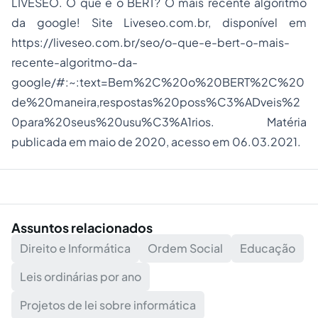
LIVESEO. O que é o BERT? O mais recente algoritmo
da google! Site Liveseo.com.br, disponível em
https://liveseo.com.br/seo/o-que-e-bert-o-mais-
recente-algoritmo-da-
google/#:~:text=Bem%2C%20o%20BERT%2C%20
de%20maneira
,respostas%20poss%C3%ADveis%2
0para%20seus%20usu%C3%A1rios. Matéria
publicada em maio de 2020, acesso em 06.03.2021.
Assuntos relacionados
Direito e Informática
Ordem Social
Educação
Leis ordinárias por ano
Projetos de lei sobre informática