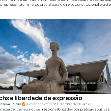
s representa um marco crucial para o direito constitucional brasile
desafios contemporâneos da era digital. A decisão a ser...
echs e liberdade de expressão
a Silva Pereira
Destacado em 21 de Dezembro de 2024 às 15:11
 exercer censura ou ser responsabilizadas por práticas abusivas