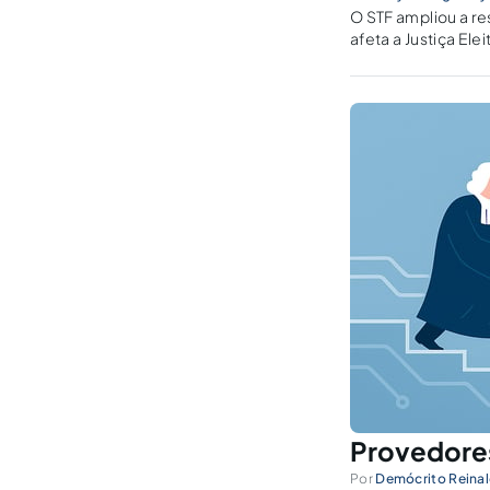
O STF ampliou a re
afeta a Justiça Ele
Provedores
Por
Demócrito Reinal