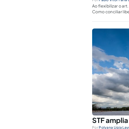
Ao flexibilizar o a
Como conciliar li
STF amplia 
Por
Polyana Lígia La