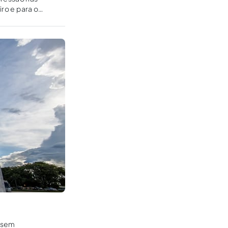
iro e para o
, sem