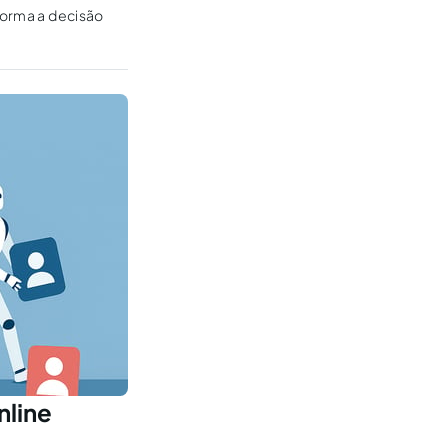
 forma a decisão
nline