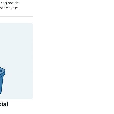
o regime de
dores devem
ial