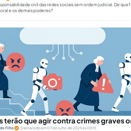
sponsabilidade civil das redes sociais sem ordem judicial. De que
itoral e os demais poderes?
 terão que agir contra crimes graves o
do Filho
Destacado em 07 de Julho de 2025 às 08:15