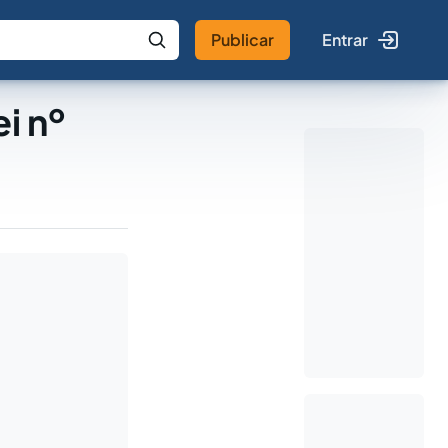
Publicar
Entrar
 IA
Buscar no Jus
ei nº