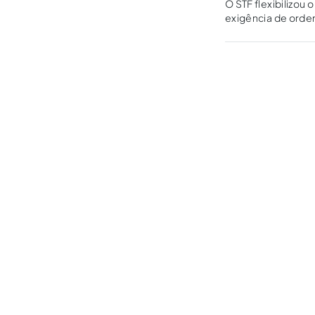
O STF flexibilizou 
exigência de ordem
online?