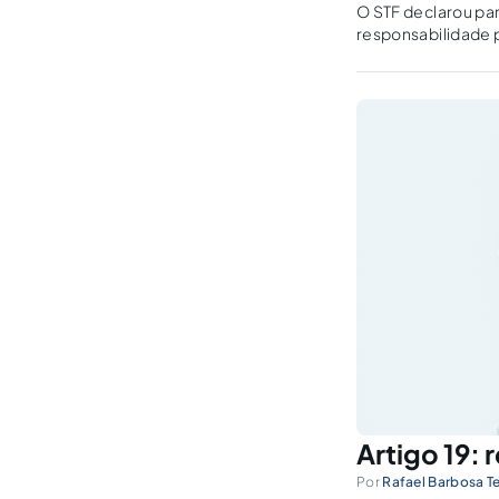
O STF declarou par
responsabilidade p
remover sem neces
Artigo 19:
Por
Rafael Barbosa Te