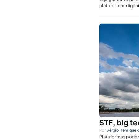
plataformas digitai
enfrentamento dos 
STF, big t
Por
Sérgio Henrique d
Plataformas podem