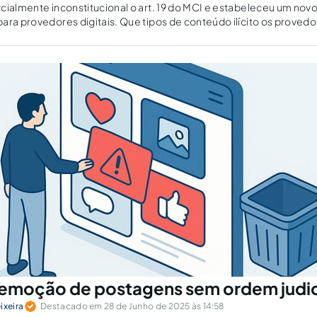
cialmente inconstitucional o art. 19 do MCI e estabeleceu um nov
ara provedores digitais. Que tipos de conteúdo ilícito os prove
sidade de ordem judicial?
 remoção de postagens sem ordem judic
ixeira
Destacado em 28 de Junho de 2025 às 14:58