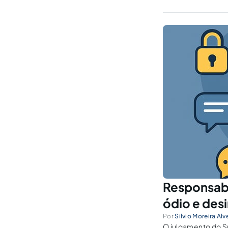
Responsabi
ódio e des
Por
Silvio Moreira Alv
O julgamento do Su