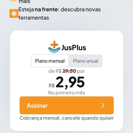
mais
Esteja
na frente
: descubra novas
ferramentas
JusPlus
Plano mensal
Plano anual
de R$
29,50
por
2,95
R$
No primeiro mês
Assinar
Cobrança mensal, cancele quando quiser