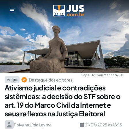
Capa:
Dorivan Marinho/STF
Destaque dos editores
Artigo
Ativismo judicial e contradições
sistêmicas: a decisão do STF sobre o
art. 19 do Marco Civil da Internet e
seus reflexos na Justiça Eleitoral
Polyana Lígia Layme
21/07/2025 às 18:15