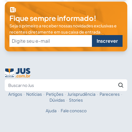
Fique sempre informado!
Seja o primeiro a receber nossas novidades exclusivas e
recentes diretamente em sua caixa de entrada.
Inscrever
Artigos
·
Notícias
·
Petições
·
Jurisprudência
·
Pareceres
·
Fale com a IA
Buscar no Jus
Dúvidas
·
Stories
Ajuda
·
Fale conosco