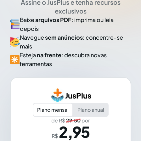
Assine o JusPlus e tenha recursos
exclusivos
Baixe
arquivos PDF
: imprima ou leia
depois
Navegue
sem anúncios
: concentre-se
mais
Esteja
na frente
: descubra novas
ferramentas
JusPlus
Plano mensal
Plano anual
de R$
29,50
por
2,95
R$