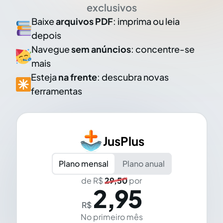
exclusivos
Baixe
arquivos PDF
: imprima ou leia
depois
Navegue
sem anúncios
: concentre-se
mais
Esteja
na frente
: descubra novas
ferramentas
JusPlus
Plano mensal
Plano anual
de R$
29,50
por
2,95
R$
No primeiro mês