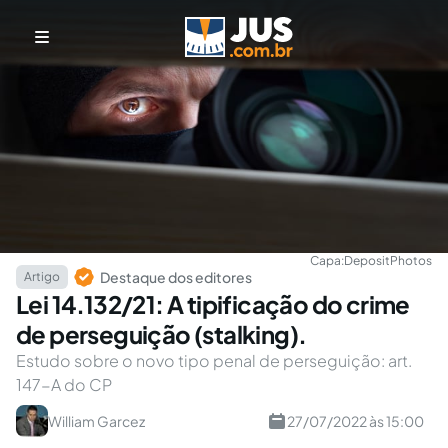
Capa:
DepositPhotos
Destaque dos editores
Artigo
Lei 14.132/21: A tipificação do crime
de perseguição (stalking).
Estudo sobre o novo tipo penal de perseguição: art.
147-A do CP
William Garcez
27/07/2022 às 15:00