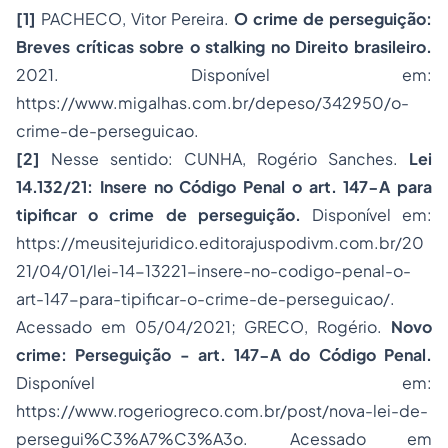
[1]
PACHECO, Vitor Pereira.
O crime de perseguição:
Breves críticas sobre o stalking no Direito brasileiro.
2021. Disponível em:
https://www.migalhas.com.br/depeso/342950/o-
crime-de-perseguicao
.
[2]
Nesse sentido: CUNHA, Rogério Sanches.
Lei
14.132/21: Insere no Código Penal o art. 147-A para
tipificar o crime de perseguição.
Disponível em:
https://meusitejuridico.editorajuspodivm.com.br/20
21/04/01/lei-14-13221-insere-no-codigo-penal-o-
art-147-para-tipificar-o-crime-de-perseguicao/
.
Acessado em 05/04/2021; GRECO, Rogério.
Novo
crime: Perseguição - art. 147-A do Código Penal.
Disponível em:
https://www.rogeriogreco.com.br/post/nova-lei-de-
persegui%C3%A7%C3%A3o
. Acessado em