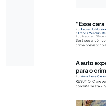
“Esse cara 
Por
Leonardo Moreira
e
Francis Menchini B
Publicado em 08 de M
Será que o icônic
crime previsto no 
lançada em 2012, f
A auto exp
para o crim
Por
Anna Laura Casa
RESUMO: O present
conduta de stalkin
excessiva dos usuá
indivíduo, especia