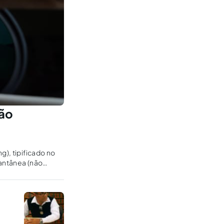
ção
g), tipificado no
tantânea (não