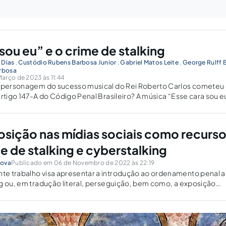
sou eu” e o crime de stalking
 Dias
,
Custódio Rubens Barbosa Junior
,
Gabriel Matos Leite
,
George Rulff 
arbosa
arço de 2023 às 11:44
o personagem do sucesso musical do Rei Roberto Carlos cometeu
artigo 147-A do Código Penal Brasileiro? A música “Esse cara sou e
oi o tema do casal de protagonistas da...
osição nas mídias sociais como recurs
e de stalking e cyberstalking
nova
Publicado em 06 de Novembro de 2022 às 22:19
e trabalho visa apresentar a introdução ao ordenamento penal a
g ou, em tradução literal, perseguição, bem como, a exposição
rios de rede sociais pode ir de encontro aos direitos fundamentai
lmente no...