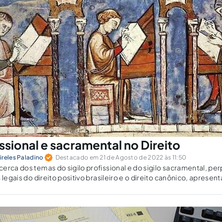
issional e sacramental no Direito
ireles Paladino
Destacado em 21 de Agosto de 2022 às 11:50
erca dos temas do sigilo profissional e do sigilo sacramental, p
 legais do direito positivo brasileiro e o direito canônico, apresen
divergências.