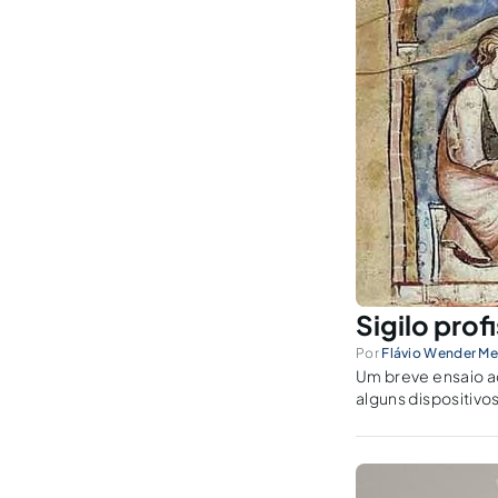
Sigilo prof
Por
Flávio Wender Me
Um breve ensaio ac
alguns dispositivos
semelhanças e/ou 