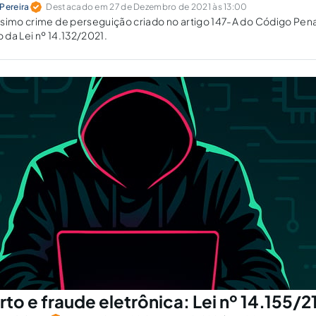
Pereira
Destacado em 27 de Dezembro de 2021 às 13:00
simo crime de perseguição criado no artigo 147-A do Código Pena
o da Lei nº 14.132/2021.
rto e fraude eletrônica: Lei nº 14.155/2