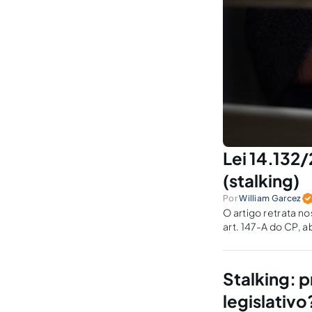
Lei 14.132/
(stalking)
Por
William Garcez
O artigo retrata n
art. 147-A do CP, 
habitual) do delito.
Stalking: 
legislativo