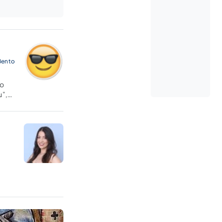
Bento
 o
u”,
o
s do