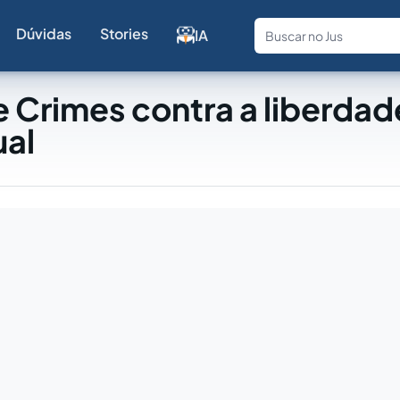
Dúvidas
Stories
IA
Fale com a
 Crimes contra a liberdad
ual