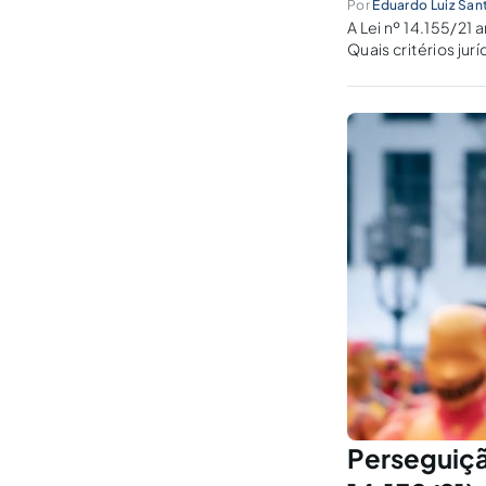
Por
Eduardo Luiz San
A Lei nº 14.155/21 
Quais critérios ju
Perseguição