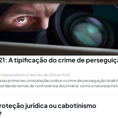
21: A tipificação do crime de persegui
Destacado em 27 de Julho de 2022 às 15:00
ossas primeiras constatações sobre o crime de perseguição (stalkin
abordando temas de controvérsia doutrinária, como a natureza ins
proteção jurídica ou cabotinismo
?