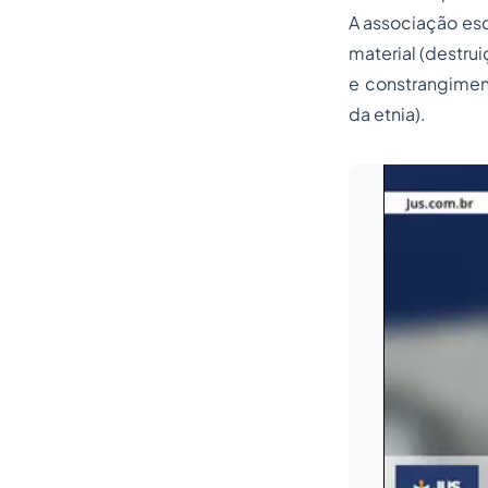
A associação esc
material (destru
e constrangimen
da etnia).