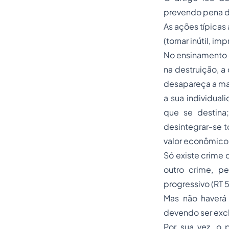
prevendo pena d
As ações típicas 
(tornar inútil, im
No ensinamento d
na destruição, a
desapareça a mat
a sua individual
que se destina
desintegrar-se t
valor econômico
Só existe crime 
outro crime, p
progressivo (RT 
Mas não haverá 
devendo ser exclu
Por sua vez, o 