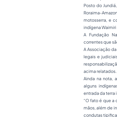
Posto do Jundiá,
Roraima-Amazona
motosserra, e co
indígena Waimiri 
A Fundação Nac
correntes que são
A Associação da
legais e judicia
responsabilizaç
acima relatados.
Ainda na nota, 
alguns indígena
entrada da terra 
“O fato é que a 
mãos, além de in
condutas tipifica