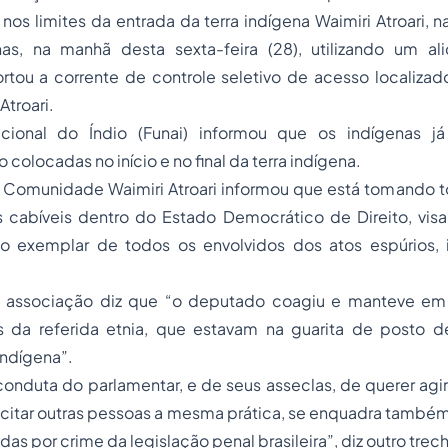
 nos limites da entrada da terra indígena Waimiri Atroari, n
s, na manhã desta sexta-feira (28), utilizando um al
rtou a corrente de controle seletivo de acesso localizad
Atroari.
ional do Índio (Funai) informou que os indígenas já 
 colocadas no início e no final da terra indígena.
 Comunidade Waimiri Atroari informou que está tomando 
is cabíveis dentro do Estado Democrático de Direito, vis
ão exemplar de todos os envolvidos dos atos espúrios, i
a associação diz que “o deputado coagiu e manteve em
s da referida etnia, que estavam na guarita de posto de
indígena”.
conduta do parlamentar, e de seus asseclas, de querer agi
citar outras pessoas a mesma prática, se enquadra também
das por crime da legislação penal brasileira”, diz outro trec