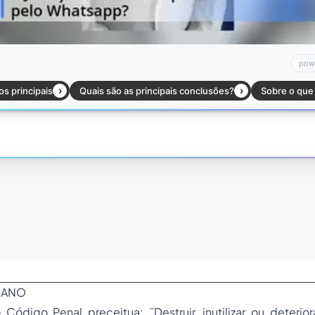
 DANO
Código Penal preceitua: ¨Destruir, inutilizar ou deteriora