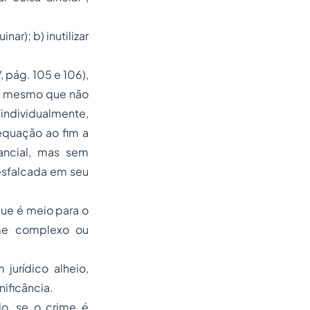
ar); b) inutilizar
 pág. 105 e 106),
nda mesmo que não
 individualmente,
equação ao fim a
ancial, mas sem
desfalcada em seu
que é meio para o
ime complexo ou
jurídico alheio,
nificância.
do, se o crime é