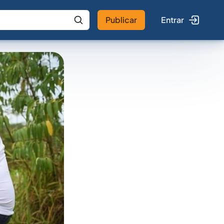
Publicar
Entrar
 IA
Buscar no Jus