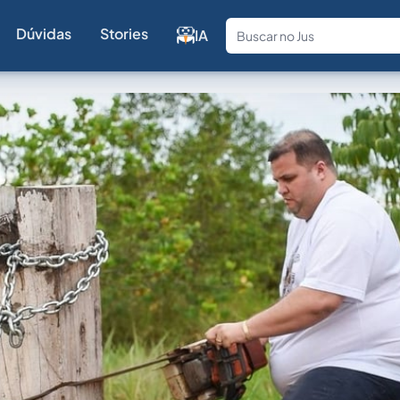
Dúvidas
Stories
IA
Fale com a