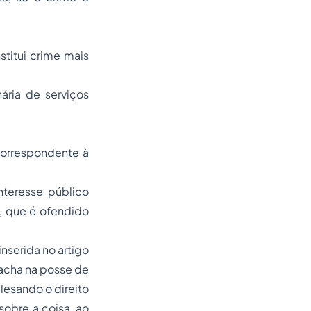
titui crime mais
ária de serviços
correspondente à
nteresse público
o, que é ofendido
inserida no artigo
 acha na posse de
lesando o direito
sobre a coisa, ao