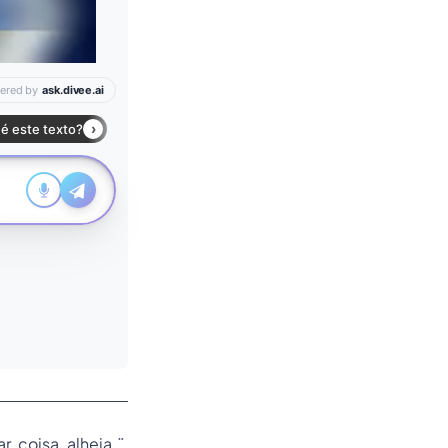
r coisa alheia.¨,