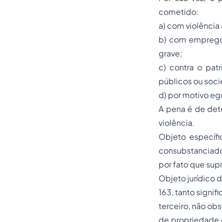
cometido:
a) com violência
b) com emprego d
grave;
c) contra o pat
públicos ou soc
d) por motivo ego
A pena é de det
violência.
Objeto específi
consubstanciado 
por fato que supr
Objeto jurídico d
163, tanto signi
terceiro, não ob
de propriedade d