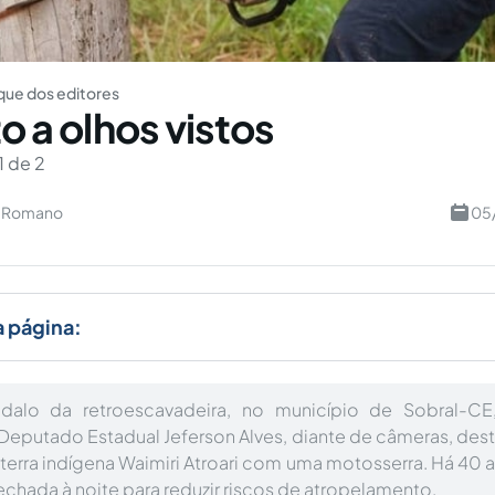
ue dos editores
to a olhos vistos
1 de 2
u Romano
05
a página:
alo da retroescavadeira, no município de Sobral-CE
Deputado Estadual Jeferson Alves, diante de câmeras, dest
terra indígena Waimiri Atroari com uma motosserra. Há 40 
echada à noite para reduzir riscos de atropelamento.