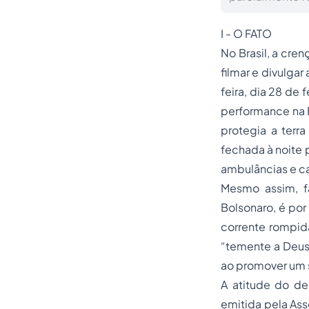
I - O FATO
No Brasil, a cre
filmar e divulgar
feira, dia 28 de 
performance na B
protegia a terra
fechada à noite 
ambulâncias e c
Mesmo assim, fa
Bolsonaro, é por
corrente rompid
“temente a Deus 
ao promover um s
A atitude do de
emitida pela Ass