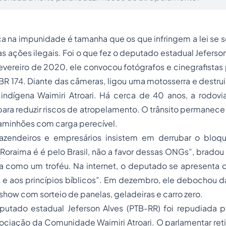
nça na impunidade é tamanha que os que infringem a lei se s
 as ações ilegais. Foi o que fez o deputado estadual Jeferso
fevereiro de 2020, ele convocou fotógrafos e cinegrafistas 
R 174. Diante das câmeras, ligou uma motosserra e destru
 indígena Waimiri Atroari. Há cerca de 40 anos, a rodovi
para reduzir riscos de atropelamento. O trânsito permanece l
aminhões com carga perecível.
zendeiros e empresários insistem em derrubar o bloqu
 Roraima é é pelo Brasil, não a favor dessas ONGs”, bradou 
a como um troféu. Na internet, o deputado se apresenta 
e aos princípios bíblicos”. Em dezembro, ele debochou da 
how com sorteio de panelas, geladeiras e carro zero.
putado estadual Jeferson Alves (PTB-RR) foi repudiada 
ociação da Comunidade Waimiri Atroari. O parlamentar reti