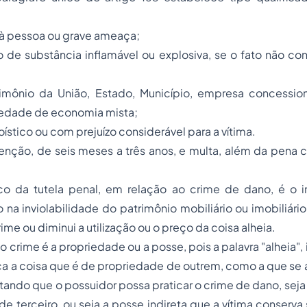
 à pessoa ou grave ameaça;
e substância inflamável ou explosiva, se o fato não cons
rimônio da União, Estado, Município, empresa concession
iedade de economia mista;
ístico ou com prejuízo considerável para a vítima.
enção, de seis meses a três anos, e multa, além da pena 
co da tutela penal, em relação ao crime de dano, é o i
na inviolabilidade do patrimônio mobiliário ou imobiliári
ime ou diminui a utilização ou o preço da coisa alheia.
o crime é a propriedade ou a posse, pois a palavra "alheia", 
fica a coisa que é de propriedade de outrem, como a que se
stando que o possuidor possa praticar o crime de dano, seja 
e terceiro, ou seja a posse indireta que a vítima conserva 