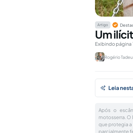
Destaq
Artigo
Um ilíci
Exibindo página 
Rogério Tade
Leia nest
Após o escând
motosserra. O 
que protegia a 
parcialmente f