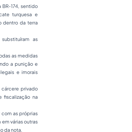
a BR-174, sentido
icate turquesa e
o dentro da terra
substituíram as
todas as medidas
ando a punição e
legais e imorais
 cárcere privado
 fiscalização na
r com as próprias
 em várias outras
ho da nota.