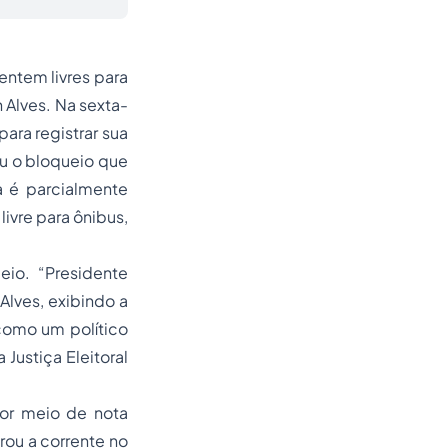
entem livres para
n Alves. Na sexta-
para registrar sua
iu o bloqueio que
a é parcialmente
ivre para ônibus,
eio. “Presidente
Alves, exibindo a
como um político
Justiça Eleitoral
por meio de nota
rou a corrente no