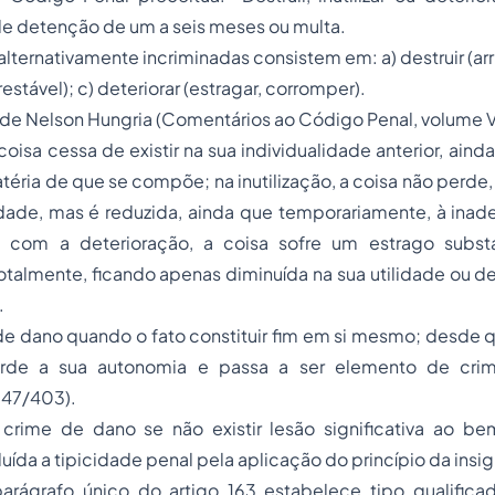
e detenção de um a seis meses ou multa.
alternativamente incriminadas consistem em: a) destruir (arruin
prestável); c) deteriorar (estragar, corromper).
e Nelson Hungria (Comentários ao Código Penal, volume V,
 coisa cessa de existir na sua individualidade anterior, ai
éria de que se compõe; na inutilização, a coisa não perde,
idade, mas é reduzida, ainda que temporariamente, à inad
; com a deterioração, a coisa sofre um estrago subst
otalmente, ficando apenas diminuída na sua utilidade ou 
.
de dano quando o fato constituir fim em si mesmo; desde 
erde a sua autonomia e passa a ser elemento de cr
547/403).
crime de dano se não existir lesão significativa ao bem 
ída a tipicidade penal pela aplicação do princípio da insig
parágrafo único do artigo 163 estabelece tipo qualifica